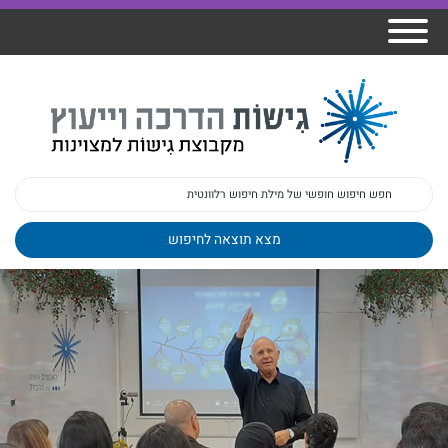
אודות גישות
הרצאות
ברק
תכנית גפן
פיתוח מנהלים
ומרצים
מכללת גישות
למנהלי בתי
הדרכות
הדרכות
גישות כנסים
ספר
עובדים
בטיחות
מאמרים
משובים
פעילות
ד"ר צבי ברק
מקצועיים
בארגונים
ד״ר מיכל שלי
צוות גישות