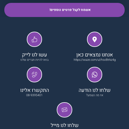
אנחנו נמצאים כאן
עשו לנו לייק
https://waze.com/ul/hsv8trkz4g
בואו להיות חברים שלנו
שלחו לנו הודעה
התקשרו אלינו
אז מה נשמע?
08-9395401
שלחו לנו מייל