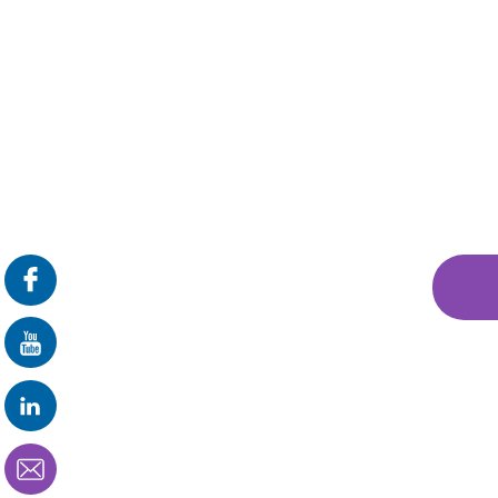
פרונטלי
זום