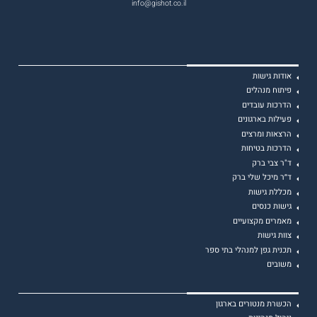
info@gishot.co.il
אודות גישות
פיתוח מנהלים
הדרכות עובדים
פעילות בארגונים
הרצאות ומרצים
הדרכות בטיחות
ד"ר צבי ברק
ד״ר מיכל שלי ברק
מכללת גישות
גישות כנסים
מאמרים מקצועיים
צוות גישות
תכנית גפן למנהלי בתי ספר
משובים
הכשרת מנטורים בארגון