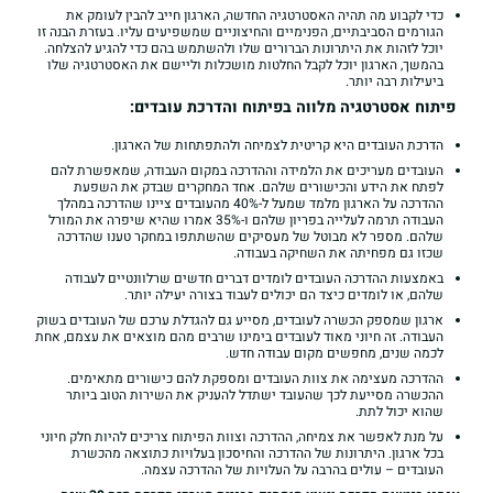
כדי לקבוע מה תהיה האסטרטגיה החדשה, הארגון חייב להבין לעומק את
הגורמים הסביבתיים, הפנימיים והחיצוניים שמשפיעים עליו. בעזרת הבנה זו
יוכל לזהות את היתרונות הברורים שלו ולהשתמש בהם כדי להגיע להצלחה.
בהמשך, הארגון יוכל לקבל החלטות מושכלות וליישם את האסטרטגיה שלו
ביעילות רבה יותר.
פיתוח אסטרטגיה מלווה בפיתוח והדרכת עובדים:
הדרכת העובדים היא קריטית לצמיחה ולהתפתחות של הארגון.
העובדים מעריכים את הלמידה וההדרכה במקום העבודה, שמאפשרת להם
לפתח את הידע והכישורים שלהם. אחד המחקרים שבדק את השפעת
ההדרכה על הארגון מלמד שמעל ל-40% מהעובדים ציינו שהדרכה במהלך
העבודה תרמה לעלייה בפריון שלהם ו-35% אמרו שהיא שיפרה את המורל
שלהם. מספר לא מבוטל של מעסיקים שהשתתפו במחקר טענו שהדרכה
שכזו גם מפחיתה את השחיקה בעבודה.
באמצעות ההדרכה העובדים לומדים דברים חדשים שרלוונטיים לעבודה
שלהם, או לומדים כיצד הם יכולים לעבוד בצורה יעילה יותר.
ארגון שמספק הכשרה לעובדים, מסייע גם להגדלת ערכם של העובדים בשוק
העבודה. זה חיוני מאוד לעובדים בימינו שרבים מהם מוצאים את עצמם, אחת
לכמה שנים, מחפשים מקום עבודה חדש.
ההדרכה מעצימה את צוות העובדים ומספקת להם כישורים מתאימים.
ההכשרה מסייעת לכך שהעובד ישתדל להעניק את השירות הטוב ביותר
שהוא יכול לתת.
על מנת לאפשר את צמיחה, ההדרכה וצוות הפיתוח צריכים להיות חלק חיוני
בכל ארגון. היתרונות של ההדרכה והחיסכון בעלויות כתוצאה מהכשרת
העובדים – עולים בהרבה על העלויות של ההדרכה עצמה.