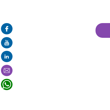
פרונטלי
זום