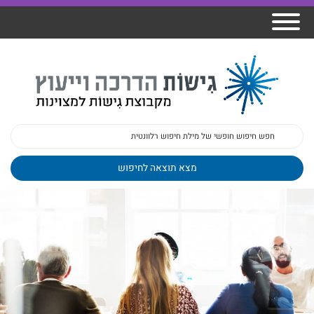
אודות גישות
הרצאות
ברק
תכנית גפן
פיתוח מנהלים
ומרצים
מכללת גישות
למנהלי בתי
הדרכות
הדרכות
גישות כנסים
ספר
עובדים
בטיחות
מאמרים
משובים
פעילות
ד"ר צבי ברק
מקצועיים
בארגונים
ד״ר מיכל שלי
צוות גישות