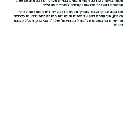
אנחנו ב
גישות הדרכה ויעוץ
מומחים בבניית מערכי הדרכה מזה 30 שנה
מתמחים בהעברת סדנאות וקורסים לעובדים ומנהלים.
אנו נבנה עבורך ועבור עובדיך תכנית הדרכה ייחודית המותאמת לצרכיי
הארגון, תוך שימת דגש על פיתוח מיומנויות התנהגותיות נדרשות בדרכים
חווייתיות המבוססות על
"מודל המצוינות"
של ד"ר צבי ברק, מנכ"ל קבוצת
גישות.