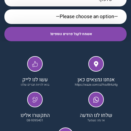
אנחנו נמצאים כאן
עשו לנו לייק
https://waze.com/ul/hsv8trkz4g
בואו להיות חברים שלנו
שלחו לנו הודעה
התקשרו אלינו
אז מה נשמע?
08-9395401