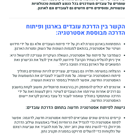
שומרים על עובדים מעודכנים בכל הנוגע למגמות טכנולוגיות
עכשוויות, ומוסיפים חיים חדשים גם לעובדים וגם לארגון.
הקשר בין הדרכת עובדים בארגון ופיתוח
הדרכה מבוססת אסטרטגיה:
התפתחות בארגון נוצרת לא רק על ידי פיתוח העובדים אלא גם על ידי חידוש
ושינוי של אסטרטגיה, בהתאם למגמות השונות של השוק ומטרות הארגון.
כשמדובר על פיתוח של אסטרטגיה, השאלה העיקרית שצריכה להישאל היא:
איך ניתן להצליח בעתיד הקרוב? פירושו, לדעת איך לנצל את הכישרון ואת
המשאבים של הארגון בצורה הטובה ביותר.
ההצלחה במשימה תלויה גם בעובדים, שצריכים להיות שותפים בתהליך
פיתוח האסטרטגיה וביישומה. על מנת להעביר לעובדים את המשמעות של
האסטרטגיה החדשה, אפשר להתחיל במספר הרצאות העשרה.
ארגונים לא יכולים להסתפק רק בהרצאות פרונטליות, וחשוב לקחת בחשבון
גם דרכים אחרות שירתמו את העובדים לשינוי. ניתן לעשות זאת על ידי
הדרכה שתתמקד בתהליך שאמור לעבור כל עובד בארגון לקראת יישום
האסטרטגיה החדשה.
גישות לפיתוח אסטרטגיה חדשה בתחום הדרכת עובדים:
קיימים גורמים שונים שמביאים לפיתוח אסטרטגיה חדשה, לדוגמה: אפשר
לפתח אסטרטגיה כדי להגדיל את הרווחיות (אולי באמצעות שילוב הדרכת
מכירות), כדי להשיג נתח שוק רחב יותר, על מנת להגביר את שביעות רצונם
של הלקוחות כדי להשלים פרויקט במסגרת תקציב נתון.