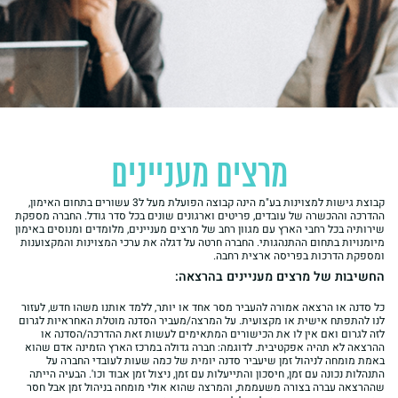
מרצים מעניינים
קבוצת גישות למצוינות בע"מ הינה קבוצה הפועלת מעל ל3 עשורים בתחום האימון,
ההדרכה וההכשרה של עובדים, פריטים וארגונים שונים בכל סדר גודל. החברה מספקת
שירותיה בכל רחבי הארץ עם מגוון רחב של מרצים מעניינים, מלומדים ומנוסים באימון
מיומנויות בתחום ההתנהגותי. החברה חרטה על דגלה את ערכי המצוינות והמקצוענות
ומספקת הדרכות בפריסה ארצית רחבה.
החשיבות של מרצים מעניינים בהרצאה:
כל סדנה או הרצאה אמורה להעביר מסר אחד או יותר, ללמד אותנו משהו חדש, לעזור
לנו להתפתח אישית או מקצועית. על המרצה/מעביר הסדנה מוטלת האחראיות לגרום
לזה לגרום ואם אין לו את הכישורים המתאימים לעשות זאת ההדרכה/הסדנה או
ההרצאה לא תהיה אפקטיבית. לדוגמה: חברה גדולה במרכז הארץ הזמינה אדם שהוא
באמת מומחה לניהול זמן שיעביר סדנה יומית של כמה שעות לעובדי החברה על
התנהלות נכונה עם זמן, חיסכון והתייעלות עם זמן, ניצול זמן אבוד וכו'. הבעיה הייתה
שההרצאה עברה בצורה משעממת, והמרצה שהוא אולי מומחה בניהול זמן אבל חסר