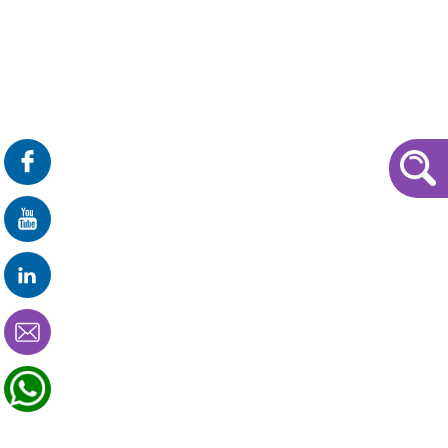
פרונטלי
זום