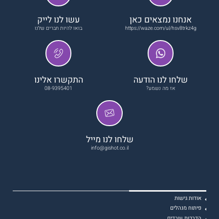
אנחנו נמצאים כאן
עשו לנו לייק
https://waze.com/ul/hsv8trkz4g
בואו להיות חברים שלנו
שלחו לנו הודעה
התקשרו אלינו
אז מה נשמע?
08-9395401
שלחו לנו מייל
info@gishot.co.il
אודות גישות
פיתוח מנהלים
הדרכות עובדים