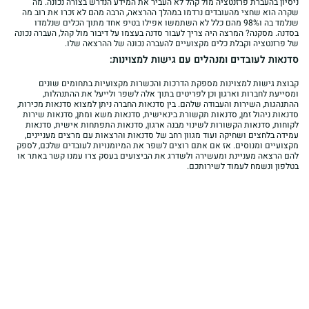
ניסיון בהעברת פרזנטציה מול קהל לא העביר את המידע הנדרש בצורה נכונה. מה
שקרה הוא שחצי מהעובדים נרדמו במהלך ההרצאה, הרבה מהם לא זכרו את רוב מה
שנלמד בה ו98% מהם כלל לא השתמשו אפילו בטיפ אחד מתוך הכלים שנלמדו
בסדנה. מסקנה? המרצה היה צריך לעבור סדנה בעצמו על דיבור מול קהל, העברה נכונה
של פרזנטציה וקבלת כלים מקצועיים להעברה נכונה של ההרצאה שלו.
סדנאות לעובדים ומנהלים עם גישות למצוינות:
קבוצת גישות למצוינות מספקת הדרכות והכשרות מקצועיות בתחומים שונים
ומסייעת לחברות וארגון וכן לפריטים בתוך אלה לשפר ולייעל את ההתנהלות,
ההתנהגות, השירות והעבודה שלהם. בין סדנאות החברה ניתן למצוא סדנאות מכירות,
סדנאות ניהול זמן, סדנאות תקשורת בינאישית, סדנאות משא ומתן, סדנאות שירות
לקוחות, סדנאות הקשורות לשינוי מבנה ארגון, סדנאות התפתחות אישית, סדנאות
עמידה בלחצים ושחיקה ועוד מגוון רחב של סדנאות והרצאות עם מרצים מעניינים,
מקצועיים ומנוסים. אז אם אתם רוצים לשפר את המיומנויות לעובדים שלכם, לספק
להם הרצאה מעניינת ומעשירה ולשדרג את הביצועים בעסק צרו עמנו קשר באתר או
בטלפון ונשמח לעמוד לשירותכם.