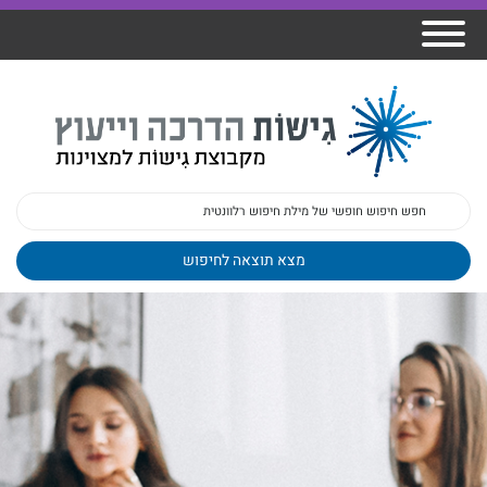
אודות גישות
הרצאות
ברק
תכנית גפן
פיתוח מנהלים
ומרצים
מכללת גישות
למנהלי בתי
הדרכות
הדרכות
גישות כנסים
ספר
עובדים
בטיחות
מאמרים
משובים
פעילות
ד"ר צבי ברק
מקצועיים
בארגונים
ד״ר מיכל שלי
צוות גישות