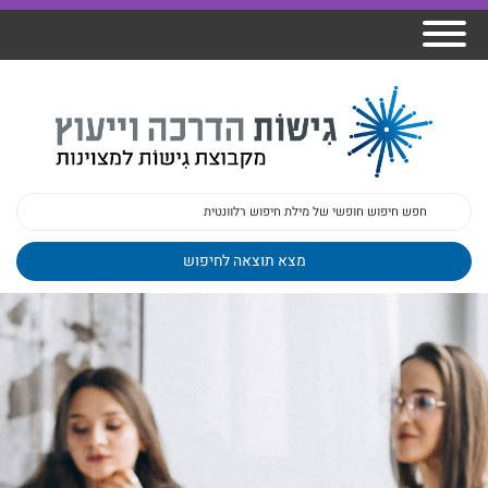
אודות גישות
הרצאות
ברק
תכנית גפן
פיתוח מנהלים
ומרצים
מכללת גישות
למנהלי בתי
הדרכות
הדרכות
גישות כנסים
ספר
עובדים
בטיחות
מאמרים
משובים
פעילות
ד"ר צבי ברק
מקצועיים
בארגונים
ד״ר מיכל שלי
צוות גישות