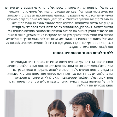
בסופו של יום, מנטורינג היא שיטה המתבססת על פיתוח אישי והשגת יעדים אישיים
וארגוניים בזכות הקשר של העובד עם המנטור, המושתת על שיתוף בניסיון מקצועי
ואישי, שיתוף בידע אישי והתמקצעות בתחומי מומחיות, כמו גם בערכים והשקפות.
על מנת להפוך את התהליך לאידיאלי ואופטימלי, חשוב לא לוותר על קורס מנטורינג
שיעניק את הכלים הרלוונטיים. ההדרכה תכיל בהתחלה הסבר על שלבי המנטורינג
ותיאום ציפיות. לאחר מכן, המשתתפים בקורס ילמדו כיצד להתמודד עם נקודות
משבר בהליך ומהיכן לשאוב את מקורות העוצמה של המנטור. העוצמה הרגשית של
המנטור היא מוטיב מרכזי בהליך, ולכן הקורס יתמקד בו באופן מעמיק, משום שמשם
הוא יוכל לשאוב את המוטיבציה וההשראה ולהעבירם למי שהוא מדריך. אינטליגנציה
רגשית ואמפטיה אף הם ייחקרו לעומק בקורס, כיצד להשתמש באמפטיה לטובתנו על
מנת לקבוע ולעמוד ביעדים שנקבע.
ללמוד להיות מנטור מהמומחים בתחום
אנחנו בגישות הדרכה ויעוץ מקבוצת גישות מכשירים את המדריכים והקואוצ'רים
הבאים של התעשייה והחברות המובילות ומעבירים סדנאות והדרכות לגופים שונים.
בין הקורסים שאנו מציעים ללקוחותינו ניתן למצוא כמובן קורס מנטורינג, אך גם
הדרכות לעובדים כמו הדרכת מכירות, הדרכת בטיחות ועוד. אנחנו עושים את עבודתנו
מתוך אמונה שלמה שלבעלי עסקים, חברות ואפילו לאדם פשוט יש פוטנציאל
להתייעל ולהשתפר בעבודה ובחייו האישיים, ובעזרת כלים שפיתחנו ושיטות הדרכה
אנחנו מעבירים את זה הלאה.