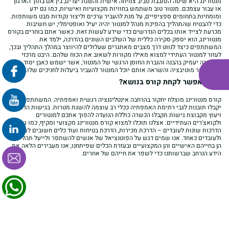
מנטורינג היא שיטה הסובבת סביב צמיחה אישית והשגת יעדים, בין אם בתוך הארגון
או עבור עצמכם. מנטור טוב משתמש בחוויות מקצועיות ואישיות, כמו גם ידע
ומומחיות בתחומים ספציפיים, על מנת להעביר ערכים וליצור נקודות מבט משותפות.
כדי להבטיח שהתהליך בהפיכת מנהל למנטור יהיה יעיל ואופטימלי, יש חשיבות
מכרעת לצייד אותו בכלים הנדרשים כדי שידע לעשות זאת. כאשר אתם בוחרים בקורס
מנטורינג, הוא יספק סקירה כללית של השלבים השונים בהדרכה, ילמד את
המשתתפים כיצד לנווט דרך מצבים מאתגרים שעלולים להיווצר במהלך התהליך ובכך,
לעזור למנטור העתידי למצוא מאילו מקורות לשאוב את הכוח שלהם. היבט מרכזי
בהכשרה יעמיק בהבנה והגברת החוסן הרגשי של המנטור, אשר ישמש כאבן יסוד
שתאפשר מוטיבציה והשראה אותם יוכל המנטור להעביר ביעלות לחניכים שלו.
איפה אפשר לקחת קורס בנושא?
קורס מנטורינג מוצלח יחקור בהרחבה אינטליגנציה רגשית ואמפתיה. המשתתפים
יקבלו תובנות לגבי רתימת האמפתיה ככלי רב עוצמה להשגת מטרות. בגישות הדרכה
ויעוץ מקבוצת גישות תקבלו הכשרה כוללת הנועדה להפוך אתכם למנטורים
ולקואצ'רים העתידיים. אצלנו תוכלו למצוא קורס מנטורינג מקצועי ומקיף, כמו גם,
הדרכות שונות לעובדים – הדרכת מכירות, הדרכת בטיחות ועוד כלים חשובים למנהלים
פרונטלי
זום
ולעובדים כאחד. אנו שמים דגש על הפוטנציאל של אנשים להשתפר ולייעל תהליכים
הן בחייהם האישיים והן המקצועיים ובעזרת הכלים שפיתחנו, אנו מעבירים הלאה את
הידע הנרחב שברשותנו כדי לשפר את חייהם של אחרים.