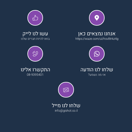
אנחנו נמצאים כאן
עשו לנו לייק
https://waze.com/ul/hsv8trkz4g
בואו להיות חברים שלנו
שלחו לנו הודעה
התקשרו אלינו
אז מה נשמע?
08-9395401
שלחו לנו מייל
info@gishot.co.il