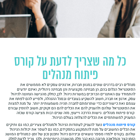
כל מה שצריך לדעת על קורס
פיתוח מנהלים
מנהלים רבים בדרגים שונים במגוון חברות, ארגונים עסקים לא מממשים את
הפוטנציאל הגלום בהם, הן מבחינה מקצועית והן מבחינה ניהולית, ואינם יודעים
להתמודד עם האתגרים הכרוכים במשרות ניהול. לכן, כחלק מהגישה הנחוצה לניהול
עסק, ארגון או חברה, חשוב להשקיע בעובדים ובסגל ההנהלה, ולסייע להם לפתח את
עצמם ואת כישוריהם כדי שתרומתם לחברה תהיה משמעותית יותר. על מנת למצות
את הפוטנציאל שלהם ולהעניק להם את הכלים להם הם זקוקים, חשוב להזמין עבורם
קורס פיתוח מנהלים. גישות הדרכה וייעוץ, מזה שנים רבות מציעה קורס שכזה
המעניק למשתתפים את הכלים להצלחה בעולם הניהול.
קורס פיתוח מנהלים
נועד להעניק לעתודות הניהול ולמנהלים צעירים, כמו גם ותיקים
את הכלים החשובים על מנת להתמקצע בתפקידם, כמו גם לשפר את יכולות הניהול
שלהם. בקורס ילמדו מספר נושאים וביניהם ניהול ותכנון נכון של זמן- כמנהלים המושג
הזמן קצר והמלאכה מרובה הוא כבר חלק מהשגרה היומיומית, ולכן צריך לדעת לחלק