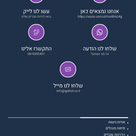
אנחנו נמצאים כאן
עשו לנו לייק
https://waze.com/ul/hsv8trkz4g
בואו להיות חברים שלנו
שלחו לנו הודעה
התקשרו אלינו
אז מה נשמע?
08-9395401
שלחו לנו מייל
info@gishot.co.il
אודות גישות
פיתוח מנהלים
הדרכות עובדים