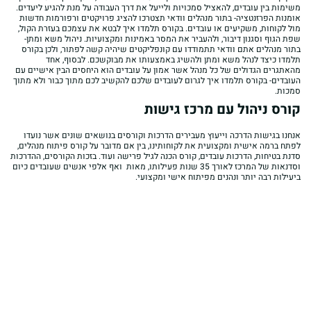
משימות בין עובדים, להאציל סמכויות ולייעל את דרך העבודה על מנת להגיע ליעדים.
אומנות הפרזנטציה- בתור מנהלים וודאי תצטרכו להציג פרויקטים ורפורמות חדשות
מול לקוחות, משקיעים או עובדים. בקורס תלמדו איך לבטא את עצמכם בעזרת הקול,
שפת הגוף וסגנון דיבור, ולהעביר את המסר באמינות ומקצועיות. ניהול משא ומתן-
בתור מנהלים אתם וודאי תתמודדו עם קונפליקטים שיהיה קשה לפתור, ולכן בקורס
תלמדו כיצד לנהל משא ומתן ולהשיג באמצעותו את מבוקשכם. לבסוף, אחד
מהאתגרים הגדולים של כל מנהל אשר אמון על עובדים הוא היחסים הבין אישיים עם
העובדים- בקורס תלמדו איך לגרום לעובדים שלכם להקשיב לכם מתוך כבור ולא מתוך
סמכות.
קורס ניהול עם מרכז גישות
אנחנו בגישות הדרכה וייעוץ מעבירים הדרכות וקורסים בנושאים שונים אשר נועדו
לפתח ברמה אישית ומקצועית את לקוחותינו, בין אם מדובר על קורס פיתוח מנהלים,
סדנת בטיחות, הדרכות עובדים, קורס הכנה לגיל פרישה ועוד. בזכות הקורסים, ההדרכות
וסדנאות של המרכז לאורך 35 שנות פעילותו, מאות ואף אלפי אנשים שעובדים כיום
ביעילות רבה יותר ונהנים מפיתוח אישי ומקצועי.