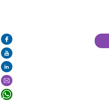
פרונטלי
זום