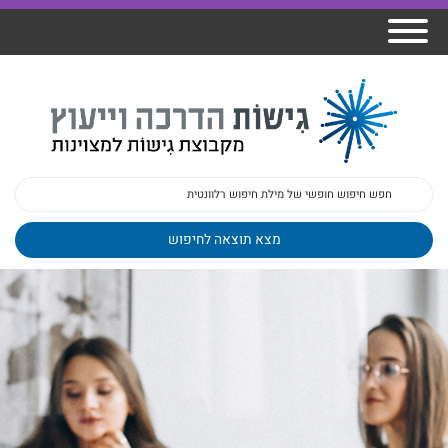
אודות גישות
הרצאות
ברק
תכנית גפן
פיתוח מנהלים
ומרצים
מכללת גישות
למנהלי בתי
הדרכות
הדרכות
גישות כנסים
ספר
עובדים
בטיחות
מאמרים
משובים
פעילות
ד"ר צבי ברק
מקצועיים
בארגונים
ד״ר מיכל שלי
צוות גישות