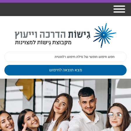
אודות גישות
הרצאות
ברק
תכנית גפן
פיתוח מנהלים
ומרצים
מכללת גישות
למנהלי בתי
הדרכות
הדרכות
גישות כנסים
ספר
עובדים
בטיחות
מאמרים
משובים
פעילות
ד"ר צבי ברק
מקצועיים
בארגונים
ד״ר מיכל שלי
צוות גישות