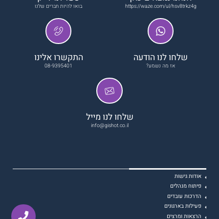
https://waze.com/ul/hsv8trkz4g
בואו להיות חברים שלנו
שלחו לנו הודעה
התקשרו אלינו
אז מה נשמע?
08-9395401
שלחו לנו מייל
info@gishot.co.il
אודות גישות
פיתוח מנהלים
הדרכות עובדים
פעילות בארגונים
הרצאות ומרצים