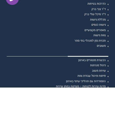
הדרכות בטיחות
ד"ר צבי ברק
ד״ר מיכל שלי ברק
מכללת גישות
גישות כנסים
מאמרים מקצועיים
צוות גישות
תכנית גפן למנהלי בתי ספר
משובים
הכשרת מנטורים בארגון
ניהול מנהיגות
שיחת משוב
פיתוח וניהול עבודת צוות
התמודדות עם תהליכי שינוי בארגון
סדנת שירות לקוחות – מצוינות במתן שירות
הכשרת מנהלים ועתודות ניהול
הרצאה מרתקת ומעוררת השראה
הרצאות בזום