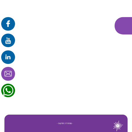
פרונטלי
זום