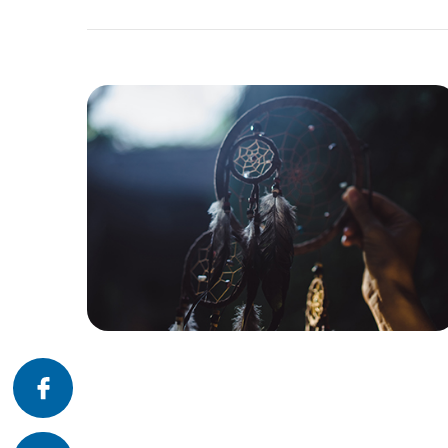
פרונטלי
זום