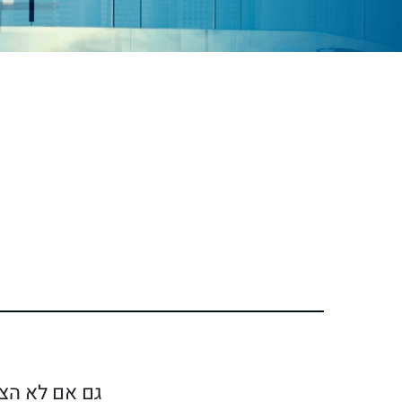
גם‭ ‬אם‭ ‬לא‭ ‬הצלחת‭ ‬בחלום‭ ‬שבחרת‭,‬ תמיד‭ ‬יש‭ ‬לך‭ ‬את‭ ‬האופציה‭ ‬לגבש‭ ‬חלום‭ ‬חדש‭..‬