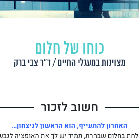
כוחו של חלום
מצוינות במעגלי החיים / ד״ר צבי ברק
חשוב לזכור
האחרון‭ ‬להתעייף‭,‬ הוא‭ ‬הראשון‭ ‬לניצחון‭…‬