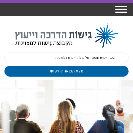
אודות גישות
הרצאות
ברק
תכנית גפן
פיתוח מנהלים
ומרצים
מכללת גישות
למנהלי בתי
הדרכות
הדרכות
גישות כנסים
ספר
עובדים
בטיחות
מאמרים
משובים
פעילות
ד"ר צבי ברק
מקצועיים
בארגונים
ד״ר מיכל שלי
צוות גישות