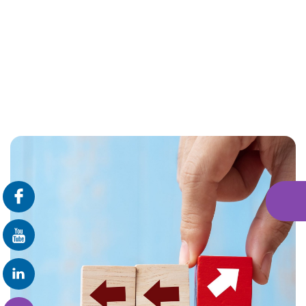
פרונטלי
זום