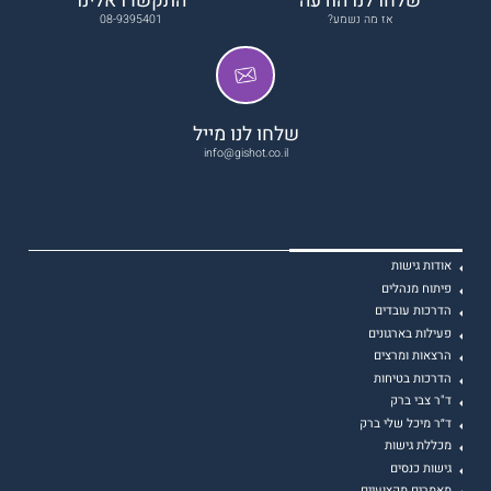
אז מה נשמע?
08-9395401
שלחו לנו מייל
info@gishot.co.il
אודות גישות
פיתוח מנהלים
הדרכות עובדים
פעילות בארגונים
הרצאות ומרצים
הדרכות בטיחות
ד"ר צבי ברק
ד״ר מיכל שלי ברק
מכללת גישות
גישות כנסים
מאמרים מקצועיים