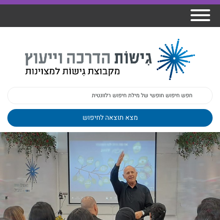
אודות גישות
הרצאות
ברק
תכנית גפן
פיתוח מנהלים
ומרצים
מכללת גישות
למנהלי בתי
הדרכות
הדרכות
גישות כנסים
ספר
עובדים
בטיחות
מאמרים
משובים
פעילות
ד"ר צבי ברק
מקצועיים
בארגונים
ד״ר מיכל שלי
צוות גישות