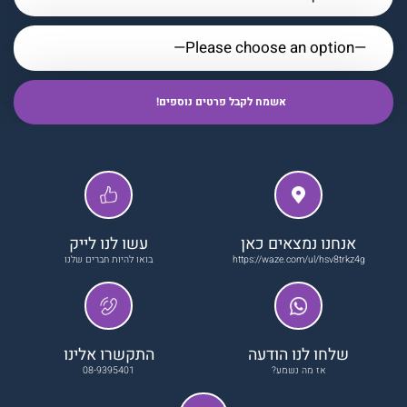
אנחנו נמצאים כאן
עשו לנו לייק
https://waze.com/ul/hsv8trkz4g
בואו להיות חברים שלנו
שלחו לנו הודעה
התקשרו אלינו
אז מה נשמע?
08-9395401