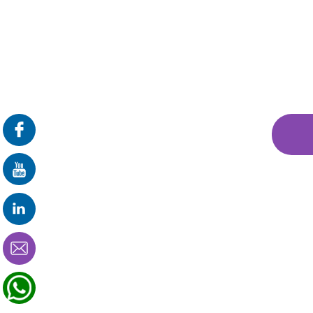
פרונטלי
זום