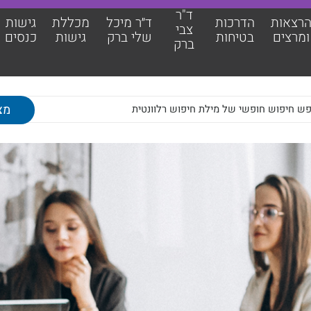
ד"ר
רצאות
הדרכות
ד״ר מיכל
מכללת
גישות
צבי
ומרצים
בטיחות
שלי ברק
גישות
כנסים
ברק
אות ומרצים
מכללת גישות
כות בטיחות
גישות כנסים
צבי ברק
מאמרים מקצועיים
מיכל שלי ברק
צוות גישות