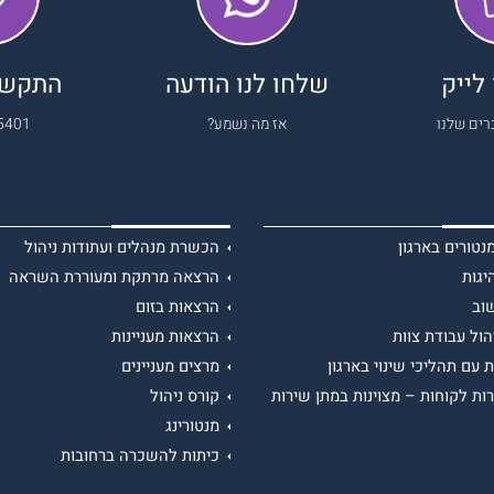
לייק
שלחו לנו הודעה
התקשרו
רים שלנו
אז מה נשמע?
5401
טורים בארגון
הכשרת מנהלים ועתודות ניהול
יגות
הרצאה מרתקת ומעוררת השראה
וב
הרצאות בזום
הול עבודת צוות
הרצאות מעניינות
 עם תהליכי שינוי בארגון
מרצים מעניינים
ות לקוחות – מצוינות במתן שירות
קורס ניהול
מנטורינג
כיתות להשכרה ברחובות