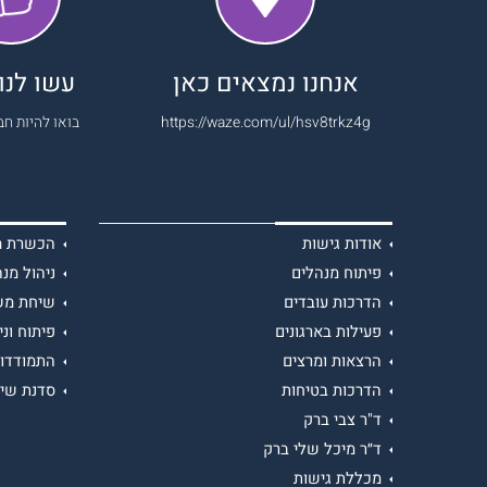
אנחנו נמצאים כאן
עשו לנו 
https://waze.com/ul/hsv8trkz4g
בואו להיות חב
אודות גישות
הכשרת מנ
פיתוח מנהלים
ניהול מנה
הדרכות עובדים
שיחת מש
פעילות בארגונים
פיתוח וני
הרצאות ומרצים
התמודדות
הדרכות בטיחות
סדנת שיר
ד"ר צבי ברק
ד״ר מיכל שלי ברק
מכללת גישות