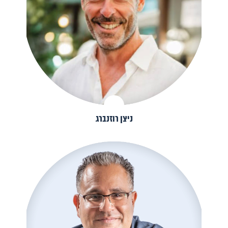
ניצן רוזנברג