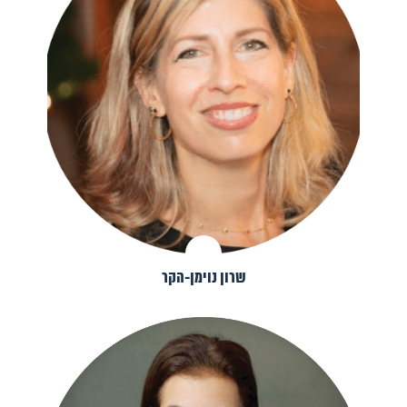
שרון נוימן-הקר