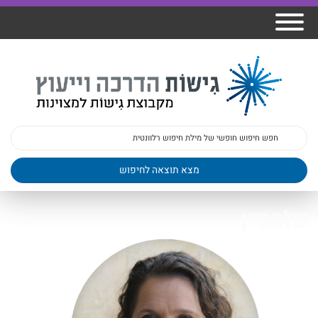
אודות גישות
הרצאות
ברק
תכנית גפן
פיתוח מנהלים
ומרצים
מכללת גישות
למנהלי בתי
הדרכות
הדרכות
גישות כנסים
ספר
עובדים
בטיחות
מאמרים
משובים
פעילות
ד"ר צבי ברק
מקצועיים
בארגונים
ד״ר מיכל שלי
צוות גישות
שלה דיין