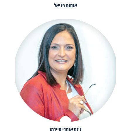
אוסנת פניאל
ג׳נט אוהבי טייכמן