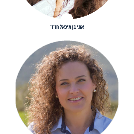
אתי בן מיכאל חז׳ז׳