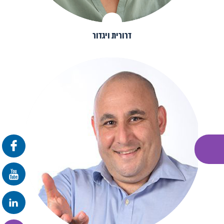
דרורית ויגדור
פרונטלי
זום