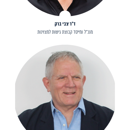
ד״ר צבי ברק
מנכ״ל ומייסד קבוצת גישות למצוינות