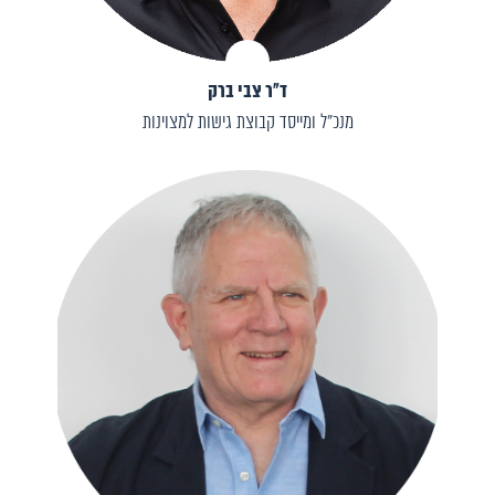
ד״ר צבי ברק
מנכ״ל ומייסד קבוצת גישות למצוינות