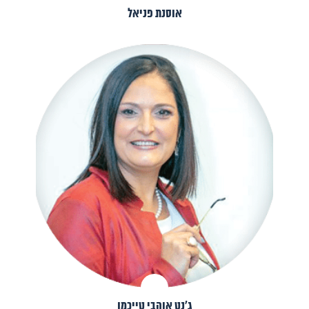
אוסנת פניאל
ג׳נט אוהבי טייכמן