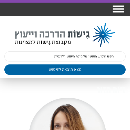
אודות גישות
הרצאות
ברק
תכנית גפן
פיתוח מנהלים
ומרצים
מכללת גישות
למנהלי בתי
הדרכות
הדרכות
גישות כנסים
ספר
עובדים
בטיחות
מאמרים
משובים
פעילות
ד"ר צבי ברק
מקצועיים
בארגונים
ד״ר מיכל שלי
צוות גישות
זיוה מזור