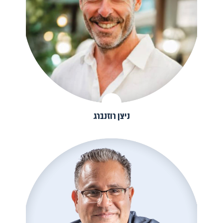
ניצן רוזנברג