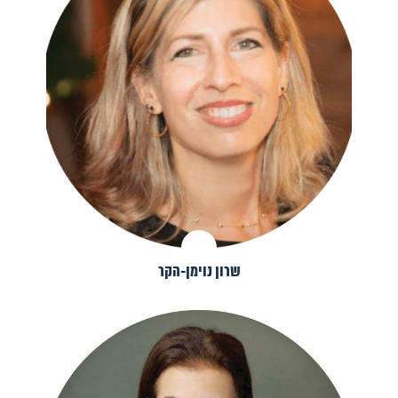
שרון נוימן-הקר