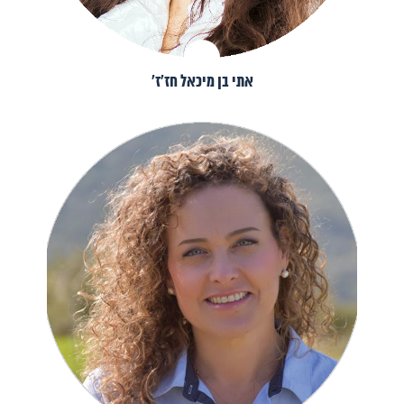
אתי בן מיכאל חז׳ז׳