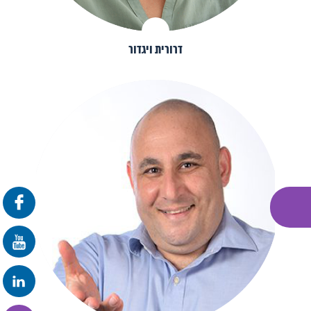
דרורית ויגדור
פרונטלי
זום