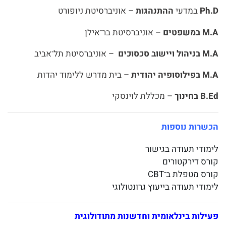
Ph.D
במדעי
ההתנהגות
– אוניברסיטת ניופורט
M.A במשפטים
– אוניברסיטת בר־אילן
M.A בניהול ויישוב סכסוכים
– אוניברסיטת תל־אביב
M.A בפילוסופיה יהודית
– בית מדרש ללימוד יהדות
B.Ed בחינוך
– מכללת לוינסקי
הכשרות נוספות
לימודי תעודה בגישור
קורס דירקטורים
קורס מטפלת ב־CBT
לימודי תעודה בייעוץ גרונטולוגי
פעילות בינלאומית וחדשנות מתודולוגית