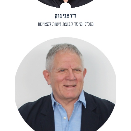
ד״ר צבי ברק
מנכ״ל ומייסד קבוצת גישות למצוינות