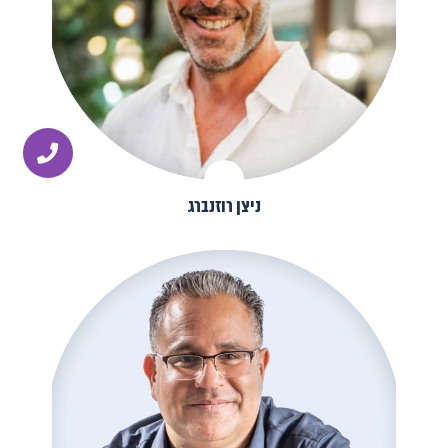
ניצן רוזנברג