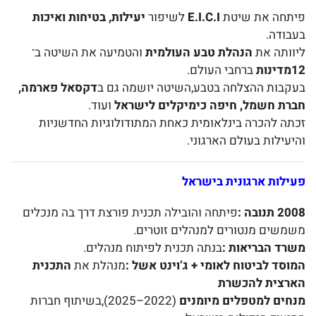
פיתחה את שיטת
E.I.C.I
לשיפור
יעילות
, בטיחות ואיכות
בעבודה.
ליוותה את
הנהלת טבע העולמית
והטמיעה את השיטה ב־
12מדינות
ברחבי העולם.
בעקבות ההצלחה בטבע,השיטה יושמה גם ב
דקסאל פארמה
,
חברת חשמל
, חיפה
כימיקלים לישראל
ועוד.
זכתה להכרה בינלאומית כאחת המתודולוגיות החדשניות
והיעילות בעולם הארגוני.
פעילות ארגונית בישראל
2008 תנובה
:
פיתחה והובילה תכנית פורצת דרך בה מנכלים
משמשים מנטורים למנהלים זוטרים.
משרד הבריאות
:
בנתה תכנית לפיתוח מנהלים.
המוסד לביטוח לאומי
+ ג
’וינט אשל
:
מנהלת את
התכנית
הארצית להכשרת
מנחים למטפלים מיומנים
(2022–2025),בשיתוף חברות