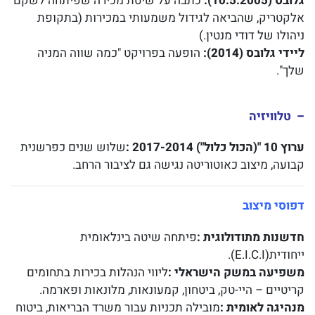
גלובס
(10.5.2005):
כתבה על שיטת מכירה שפיתחה לשקם
אלקטריק, שהביאה לגידול משמעותי במכירות (בתקופת
ניהולו של דודי מנטין.)
ליידי גלובס
(2014):
הופעה בפרויקט "כמה שווה המניה
שלך".
– טלוויזיה
ערוץ
10
"(הכול כלול
"
) 2017-2014
:
שלוש שנים כפרשנית
קבועה, מיצוב כאוטוריטה נגישה גם לציבור הרחב.
דפוסי מיצוב
חדשנות מתודולוגית
:
פיתחה שיטה בינלאומית
ייחודית(E.I.C.I).
משפיעה במשק הישראלי
:
ליווי הנהלות בכירות בתחומים
קריטיים – היי-טק, ביטחון, קמעונאות, מלונאות ופארמה.
מנהיגה לאומית
:
מובילה תכניות עבור משרד הבריאות, ביטוח