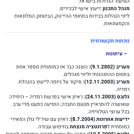
הסיעוד הגדולות בישראל.
מנהל התכנון
:
ייעוץ אישי לבכירים.
ליווי הנהלות בכירות בתחומי ההיי־טק, הביטחון, המלונאות
והקמעונאות.
נוכחות תקשורתית
– עיתונות
מעריב
(9.1.2002):
הוצגה כבר אז כמומחית מספר אחת
בתחום ההתנהגותי וליווי מנהלים.
מעריב
(12.11.2003):
סיקור על גיוסה לייעוץ בהנהלת
רמדיה.
גלובס
(24.11.2003):
ראיון אישי בפרשת רמדיה – היחידה
שאושרה להתראיין מטעם החברה; הופיעה כמעט מדי ערב
בכל ערוצי הטלוויזיה.
ידיעות אחרונות
(8.7.2004):
ראיון עם שיר־לי גולן המאירי
כמומחית ל
פרזנטציה
מנצחת
בחיפוש עבודה.