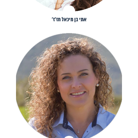
אתי בן מיכאל חז׳ז׳