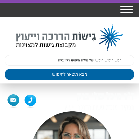
אודות גישות
הרצאות
ברק
תכנית גפן
פיתוח מנהלים
ומרצים
מכללת גישות
למנהלי בתי
הדרכות
הדרכות
גישות כנסים
ספר
עובדים
בטיחות
מאמרים
משובים
פעילות
ד"ר צבי ברק
מקצועיים
בארגונים
ד״ר מיכל שלי
צוות גישות
ד"ר מיכל שלי ברק
תפקיד: מנכ"ל גישות הדרכה וייעוץ