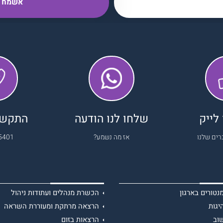
לייק
שלחו לנו הודעה
התקשרו
רים שלנו
אז מה נשמע?
5401
טורים בארגון
הכשרת מנהלים ועתודות ניהול
יגות
הרצאה מרתקת ומעוררת השראה
וב
הרצאות בזום