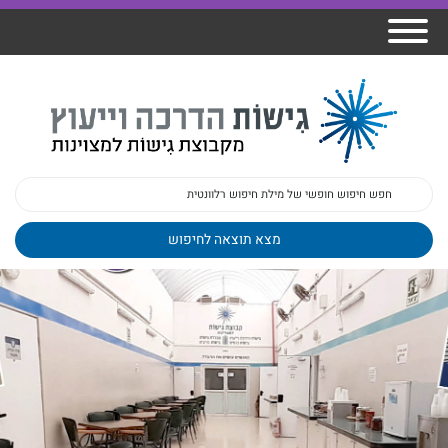
אודות גישות
הרצאות
ברק
תכנית גפן
פיתוח מנהלים
ומרצים
מכללת גישות
למנהלי בתי
הדרכות
הדרכות
גישות כנסים
ספר
עובדים
בטיחות
מאמרים
משובים
פעילות
ד"ר צבי ברק
מקצועיים
בארגונים
ד״ר מיכל שלי
צוות גישות