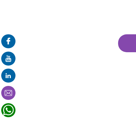
פרונטלי
זום