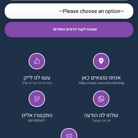
אנחנו נמצאים כאן
עשו לנו לייק
https://waze.com/ul/hsv8trkz4g
בואו להיות חברים שלנו
שלחו לנו הודעה
התקשרו אלינו
אז מה נשמע?
08-9395401