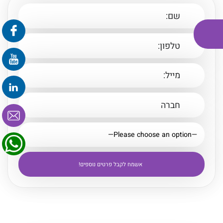
פרונטלי
זום