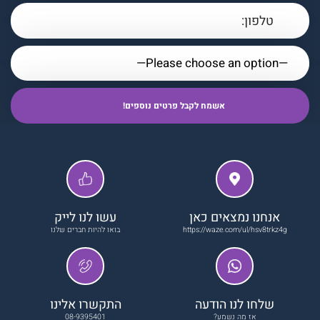
אנחנו נמצאים כאן
עשו לנו לייק
https://waze.com/ul/hsv8trkz4g
בואו להיות חברים שלנו
שלחו לנו הודעה
התקשרו אלינו
אז מה נשמע?
08-9395401