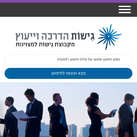
אודות גישות
הרצאות
ברק
תכנית גפן
1. בחרו מבין הקורסים שלנו
פיתוח מנהלים
ומרצים
מכללת גישות
למנהלי בתי
הדרכות
הדרכות
גישות כנסים
ספר
עובדים
בטיחות
מאמרים
משובים
פעילות
ד"ר צבי ברק
מקצועיים
בארגונים
ד״ר מיכל שלי
צוות גישות