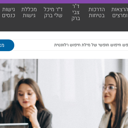
ד"ר
רצאות
הדרכות
ד״ר מיכל
מכללת
גישות
צבי
ומרצים
בטיחות
שלי ברק
גישות
כנסים
ברק
אות ומרצים
מכללת גישות
כות בטיחות
גישות כנסים
צבי ברק
מאמרים מקצועיים
מיכל שלי ברק
צוות גישות