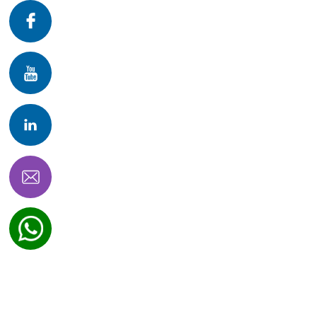
פרונטלי
זום