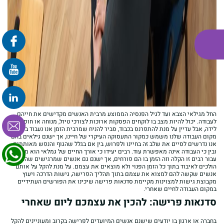
פרונטלי
זום
החל מגילאי הצבא ועד לגיל הפנסיה הממוצע מרבית האנשים מקדישים את חייהם
לעבודה. יכול להיות מצב בו לוקחים הפסקות ארוכות לצורכי טיול, מנוחה או חופשת
לידה, אבל עדיין על מנת להתפרנס בכבוד, סביר להניח שמרבית הזמן אנו נעבוד ברצף.
מקום העבודה שלנו משמש כמקור התעסוקה העיקרי של חיינו, אך ישנם גילאים בהם
אנו נדרשים לסיים את שלב זה בחיינו ולפרוש, בין אם בגלל שהגוף והנפש מאותתים,
ובין כי העבודה אינה מאפשרת עוד. רבים יעידו כי אורך החיים של גמלאי הוא מורכב-
עבור רבים זו הקלה וזה הזמן בו הם פורחים, אך ישנם גם אנשים שמרגישים שהם
הולכים לאיבוד בתוך כל הזמן הפנוי ולא מוצאים את עצמם. על מנת להקל על אותם
אנשים שקשה להם למצוא את עצמם בתוך תהליך הפרישה, גישות הדרכה ויעוץ
מקבוצת גישות למצוינות מקיימת סדנאות פרישה שיכינו את הפורשים העתידיים
במקום העבודה לחיים שאחרי.
סדנאות פרישה: להכין את עצמכם ליום שאחרי
בחברה או ארגון בו יודעים שישנם אנשים המיועדים לפרישה בקרוב ומעוניינים להקל