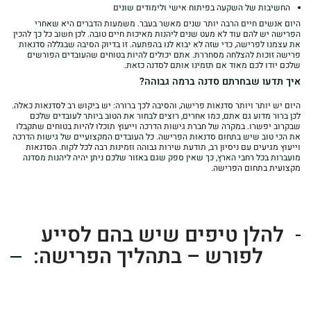
החשיבות של השקעה בפיתוח אישי ולימודים שונים
היום אנשים חיים הרבה יותר שנים מאשר בעבר. משמעות הדברים היא שאחרי
הפרישה יש להם עוד לא מעט שנים ליהנות מאיכות חיים טובה. לכן חשוב כל כך להכין
את עצמנו לפרישה, כדי שזה לא יבוא לנו בהפתעה. זו בדיוק הסיבה שבגללה סדנאות
פרישה זוכות להצלחה מסחררת. אתם יכולים להיות בטוחים שהעובדים הפורשים
שלכם יודו לכם מאוד אם תזמינו אותם לסדנה כזאת.
איך תדעו שבחרתם סדנה ברמה גבוהה?
היום יש יותר ויותר סדנאות פרישה, והסיבה לכך ברורה: יש ביקוש רב לסדנאות כאלה.
לכן ברור מדוע גם אתם, כמו אחרים, רוצים לבחור את הטוב ביותר לעובדים שלכם
שבקרוב יפשרו. במקרה של חברת גישות הדרכה וייעוץ תוכלו להיות בטוחים שתקבלו
את הכי טוב שיש בתחום סדנאות הפרישה. כל העובדים המקצועיים של גישות הדרכה
וייעוץ מגיעים עם ניסיון רב, תודעת שירות גבוהה וזמינות רבה לכל לקוח. הסדנאות
מועברות בכל רחבי הארץ, כך שאין ספק שגם באזור שלכם ניתן יהיה ליהנות מסדנה
מקצועית בתחום הפרישה.
להלן טיפים שיש בהם לסייע
לפורש – בתהליך הפרישה: