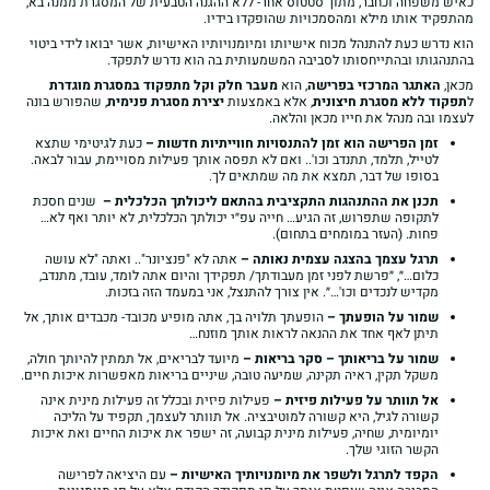
כאיש משפחה וכחבר, מתוך סטטוס אחר- ללא ההגנה הטבעית של המסגרת ממנה בא,
מהתפקיד אותו מילא ומהסמכויות שהופקדו בידיו.
הוא נדרש כעת להתנהל מכוח אישיותו ומיומנויותיו האישיות, אשר יבואו לידי ביטוי
בהתנהגותו ובהתייחסותו לסביבה המשמעותית בה הוא נדרש לתפקד.
מכאן,
האתגר המרכזי בפרישה
, הוא
מעבר חלק וקל מתפקוד במסגרת מוגדרת
ל
תפקוד ללא מסגרת חיצונית
, אלא באמצעות
יצירת מסגרת פנימית
, שהפורש בונה
לעצמו ובה מנהל את חייו מכאן והלאה.
זמן הפרישה הוא זמן להתנסויות חווייתיות חדשות –
כעת לגיטימי שתצא
לטייל, תלמד, תתנדב וכו'.. ואם לא תפסה אותך פעילות מסויימת, עבור לבאה.
בסופו של דבר, תמצא את מה שמתאים לך.
תכנן את ההתנהגות התקציבית בהתאם ליכולתך הכלכלית –
שנים חסכת
לתקופה שתפרוש, זה הגיע… חייה עפ״י יכולתך הכלכלית, לא יותר ואף לא…
פחות. (העזר במומחים בתחום).
תרגל עצמך בהצגה עצמית נאותה –
אתה לא "פנציונר".. ואתה "לא עושה
כלום…״, ״פרשת לפני זמן מעבודתך/ תפקידך והיום אתה לומד, עובד, מתנדב,
מקדיש לנכדים וכו'…״. אין צורך להתנצל, אני במעמד הזה בזכות.
שמור על הופעתך –
הופעתך תלויה בך, אתה מופיע מכובד- מכבדים אותך, אל
תיתן לאף אחד את ההנאה לראות אותך מוזנח…
שמור על בריאותך – סקר בריאות –
מיועד לבריאים, אל תמתין להיותך חולה,
משקל תקין, ראיה תקינה, שמיעה טובה, שיניים בריאות מאפשרות איכות חיים.
אל תוותר על פעילות פיזית –
פעילות פיזית ובכלל זה פעילות מינית אינה
קשורה לגיל, היא קשורה למוטיבציה. אל תוותר לעצמך, תקפיד על הליכה
יומיומית, שחיה, פעילות מינית קבועה, זה ישפר את איכות החיים ואת איכות
הקשר הזוגי שלך.
הקפד לתרגל ולשפר את מיומנויותיך האישיות –
עם היציאה לפרישה