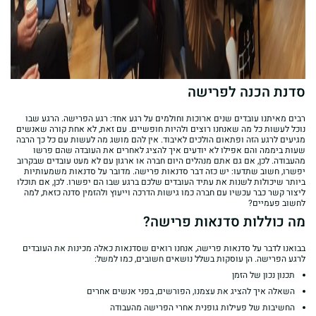
סדנת הכנה לפרישה
רבים מאיתנו עובדים שנים ארוכות וחולמים על רגע אחד: רגע הפרישה. הרגע שבו
נוכל לעשות כל מה שאנחנו רוצים ולהיות חופשיים. עם זאת, לא אחת קורה שאנשים
מגיעים לרגע הזה ופתאום הולכים לאיבוד. אין להם מושג מה לעשות עם כל כך הרבה
שעות ביממה והם אפילו לא יודעים איך להציג לאחרים את העובדה שהם פרשו
מהעבודה. לכן, אם גם אתם מנהלים היום חברה או ארגון עם לא מעט עובדים שבקרוב
יפשרו, חשוב שתדעו: יש כזה דבר סדנאות פרישה. מדובר על סדנאות משמעותיות
ביותר שיכולות לשנות את עתיד העובדים שלכם ברגע שבו הם יפשרו. לכן, אם תוכלו
ליצור קשר כבר עכשיו עם חברה כמו גישות הדרכה וייעוץ ולהזמין סדנה כזאת, למה
לחשוב פעמיים?
מה כוללות סדנאות פרישה?
בבואנו לדבר על סדנאות פרישה, אנחנו רואים שסדנאות כאלה מכינות את העובדים
לרגע הפרישה. הן עוסקות בשלל נושאים חשובים, כמו למשל:
תכנון נכון של הזמן
השאלה איך להציג את עצמנו, הפורשים, בפני אנשים אחרים
החשיבות של פעילות גופנית אחרי הפרישה מהעבודה