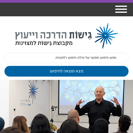
אודות גישות
הרצאות
ברק
תכנית גפן
פיתוח מנהלים
ומרצים
מכללת גישות
למנהלי בתי
הדרכות
הדרכות
גישות כנסים
ספר
עובדים
בטיחות
מאמרים
משובים
פעילות
ד"ר צבי ברק
מקצועיים
בארגונים
ד״ר מיכל שלי
צוות גישות