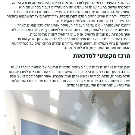
עליהם את השינוי, כדאי להזמין לארגון סדנאות פרישה, היות ואותה עבודה הייתה
המסגרת שלהם במשך שנים והשינוי אותו הם עומדים לעבור בפרישתם הוא
משמעותי. הסדנאות מכינות את הגמלאים העתידיים בתחומים רבים כמו ההיבט
הכלכלי – למרות שרוב החיים חסכנו לקרן פנסיה, צריך לדעת כיצד להשתמש בחוכמה
בכספים וכיצד להסתדר עם התשלומים והקצבאות.
ההיבט התעסוקתי – אם עד כה העבודה העסיקה אותנו חלק ניכר מהיום, לאחר
הפרישה יהיה עלינו להעסיק את עצמנו. על מנת לעשות כן, ניתן למצוא תחביב, לתור
אחר מסגרות עם חברים חדשים או פשוט להתחיל להנות מהזמן בבית.
ההיבט הנפשי – יהיה על הפורשים לדעת כיצד לא להישאב לתוך הריק החדש
והשעמום בחיי הגמלאות, וחשוב שיהיו בידיהם הכלים המתאימים על מנת ליהנות
מהחופש ומחוסר המחויבות, ולא לסבול מהם.
מרכז מקצועי לסדנאות
ישנן חברות וארגונים רבים אשר מציעים סדנאות פרישה אך מעטות הן כמו גישות
הדרכה וייעוץ. מרכז גישות היא חברה המציעה מגוון הרצאות וסדנאות לעובדים, כמו
סדנת בטיחות, סדנת מכירות ומשא ומתן ועוד. החברה, אשר הוקמה לפני כ- 35 שנה
פיתחה שיטות הדרכה ייחודית אשר הוכיחה את עצמה פעם אחר פעם בהתייעלות
ארגונית ושיפור חייהם של עובדים ומנהלים.