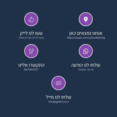
אנחנו נמצאים כאן
עשו לנו לייק
https://waze.com/ul/hsv8trkz4g
בואו להיות חברים שלנו
שלחו לנו הודעה
התקשרו אלינו
אז מה נשמע?
08-9395401
שלחו לנו מייל
info@gishot.co.il