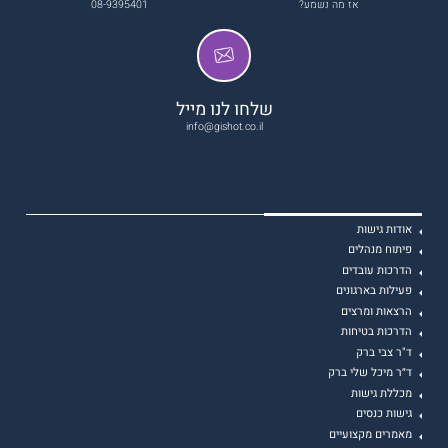
אז מה נשמע?
08-9395401
שלחו לנו מייל
info@gishot.co.il
אודות גישות
פיתוח מנהלים
הדרכות עובדים
פעילות בארגונים
הרצאות ומרצים
הדרכות בטיחות
ד"ר צבי ברק
ד״ר מיכל שלי ברק
מכללת גישות
גישות כנסים
מאמרים מקצועיים