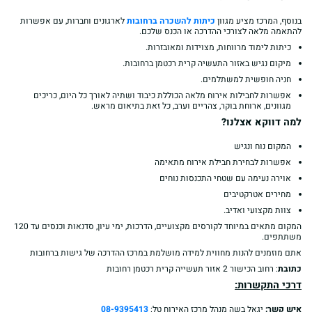
בנוסף, המרכז מציע מגוון
כיתות להשכרה ברחובות
לארגונים וחברות, עם אפשרות
להתאמה מלאה לצורכי ההדרכה או הכנס שלכם.
כיתות לימוד מרווחות, מצוידות ומאובזרות.
מיקום נגיש באזור התעשיה קרית רכטמן ברחובות.
חניה חופשית למשתלמים.
אפשרות לחבילות אירוח מלאה הכוללת כיבוד ושתיה לאורך כל היום, כריכים
מגוונים, ארוחת בוקר, צהריים וערב, כל זאת בתיאום מראש.
למה דווקא אצלנו?
המקום נוח ונגיש
אפשרות לבחירת חבילת אירוח מתאימה
אוירה נעימה עם שטחי התכנסות נוחים
מחירים אטרקטיבים
צוות מקצועי ואדיב.
המקום מתאים במיוחד לקורסים מקצועיים, הדרכות, ימי עיון, סדנאות וכנסים עד 120
משתתפים.
אתם מוזמנים להנות מחווית למידה מושלמת במרכז ההדרכה של גישות ברחובות
כתובת
: רחוב הכישור 2 אזור תעשייה קרית רכטמן רחובות
דרכי התקשרות:
איש קשר:
יגאל בשה מנהל מרכז האירוח טל:
08-9395413