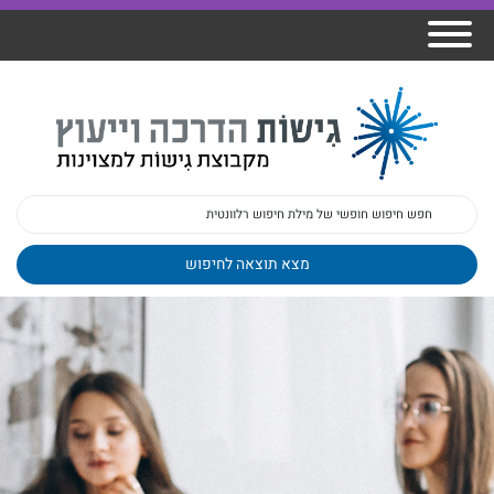
אודות גישות
הרצאות
ברק
תכנית גפן
פיתוח מנהלים
ומרצים
מכללת גישות
למנהלי בתי
הדרכות
הדרכות
גישות כנסים
ספר
עובדים
בטיחות
מאמרים
משובים
פעילות
ד"ר צבי ברק
מקצועיים
בארגונים
ד״ר מיכל שלי
צוות גישות