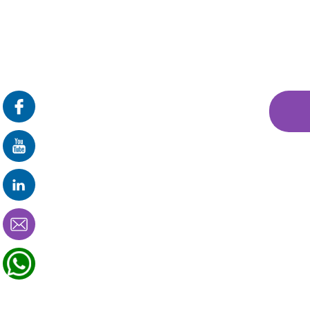
פרונטלי
זום