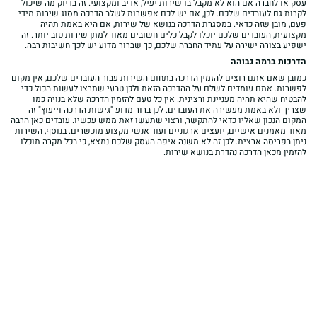
עסק או לחברה אם הוא לא מקבל בו שירות יעיל, אדיב ומקצועי. זה בדיוק מה שיכול
לקרות גם לעובדים שלכם. לכן, אם יש לכם אפשרות לשלב הדרכה מסוג שירות מידי
פעם, מובן שזה כדאי. במסגרת הדרכה בנושא של שירות, אם היא באמת תהיה
מקצועית, העובדים שלכם יוכלו לקבל כלים חשובים מאוד למתן שירות טוב יותר. זה
ישפיע בצורה ישירה על עתיד החברה שלכם, כך שברור מדוע יש לכך חשיבות רבה.
הדרכות ברמה גבוהה
כמובן שאם אתם רוצים להזמין הדרכה בתחום השירות עבור העובדים שלכם, אין מקום
לפשרות. אתם עומדים לשלם על ההדרכה הזאת ולכן טבעי שתרצו לעשות הכול כדי
להבטיח שהיא תהיה מעניינת ורצינית. אין כל טעם להזמין הדרכה שלא בנויה כמו
שצריך ולא באמת מעשירה את העובדים. לכן ברור מדוע "גישות הדרכה וייעוץ" זה
המקום הנכון שאליו כדאי להתקשר, ורצוי שתעשו זאת ממש עכשיו. עובדים כאן הרבה
מאוד מאמנים אישיים, יועצים ארגוניים ועוד אנשי מקצוע מוכשרים. בנוסף, השירות
ניתן בפריסה ארצית. לכן זה לא משנה איפה העסק שלכם נמצא, כי בכל מקרה תוכלו
להזמין מכאן הדרכה נהדרת בנושא שירות.