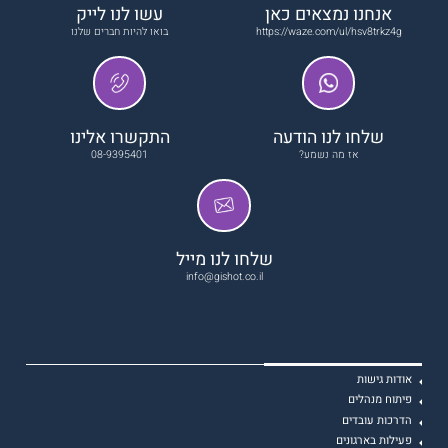
אנחנו נמצאים כאן
עשו לנו לייק
https://waze.com/ul/hsv8trkz4g
בואו להיות חברים שלנו
שלחו לנו הודעה
התקשרו אלינו
אז מה נשמע?
08-9395401
שלחו לנו מייל
info@gishot.co.il
אודות גישות
פיתוח מנהלים
הדרכות עובדים
פעילות בארגונים