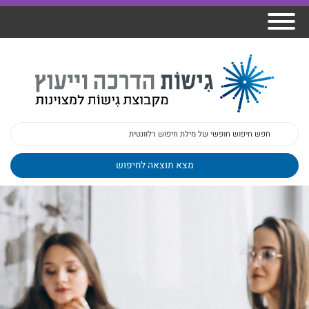
אודות גישות
הרצאות
ברק
תכנית גפן
פיתוח מנהלים
ומרצים
מכללת גישות
למנהלי בתי
הדרכות
הדרכות
גישות כנסים
ספר
עובדים
בטיחות
מאמרים
משובים
פעילות
ד"ר צבי ברק
מקצועיים
בארגונים
ד״ר מיכל שלי
צוות גישות