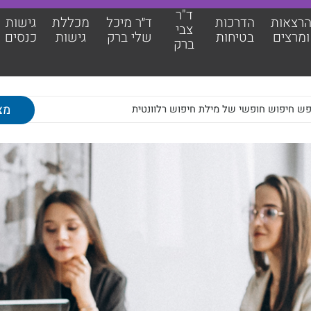
ד"ר
רצאות
הדרכות
ד״ר מיכל
מכללת
גישות
צבי
ומרצים
בטיחות
שלי ברק
גישות
כנסים
ברק
אות ומרצים
מכללת גישות
כות בטיחות
גישות כנסים
צבי ברק
מאמרים מקצועיים
מיכל שלי ברק
צוות גישות