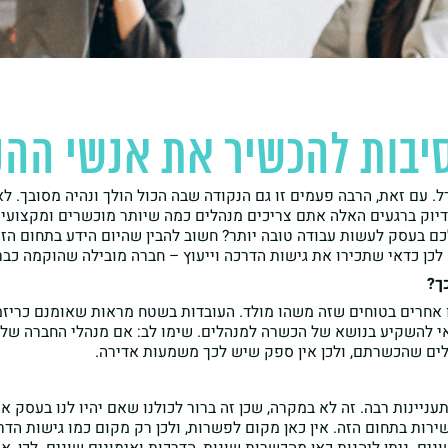
יבות להכשיר את אנשי הה
. עם זאת, הרבה פעמים זו גם הנקודה שבה הכול הולך ונהיה מסובך. לא
דיוק ברגעים האלה אתם צריכים מנהלים כמה שיותר מוכשרים ומקצועיי
לכם בעסק לעשות עבודה טובה יותר? חשוב להבין שהיום הידע בתחום ה
לכן כדאי שתכירו את גישות הדרכה וייעוץ – חברה מובילה שהוקמה כב
ך?
ו אחרים בטוחים שזה משהו מולד. העובדות בשטח מראות שאומנם כריזמ
אי להשקיע בנושא של הכשרה למנהלים. שימו לב: אם מנהלי החברה שלכם
לים שהכשרתם, ולכן אין ספק שיש לכך משמעות אדירה.
ינות רבה. זה לא במקרה, שכן זה ברור לכולנו שאם יהיו לנו בעסק או ב
ירות בתחום הזה. אין כאן מקום לפשרות, ולכן רק מקום כמו גישות הדר