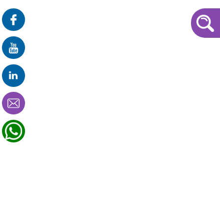
פרונטלי
זום