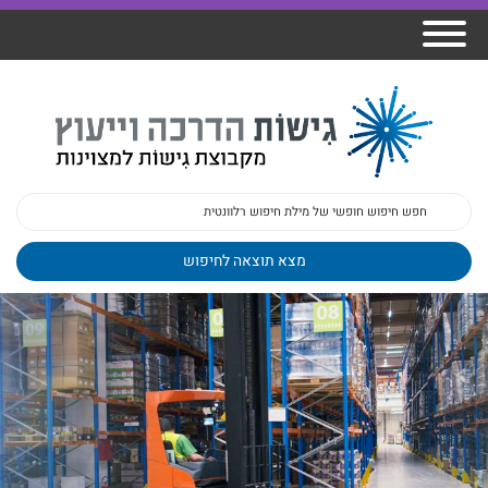
אודות גישות
הרצאות
ברק
תכנית גפן
פיתוח מנהלים
ומרצים
מכללת גישות
למנהלי בתי
הדרכות
הדרכות
גישות כנסים
ספר
עובדים
בטיחות
מאמרים
משובים
פעילות
ד"ר צבי ברק
מקצועיים
בארגונים
ד״ר מיכל שלי
צוות גישות