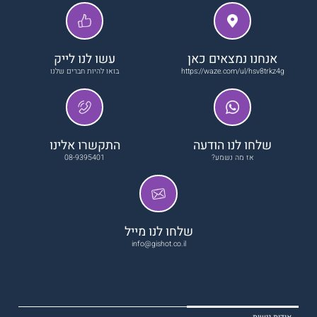
אנחנו נמצאים כאן
עשו לנו לייק
https://waze.com/ul/hsv8trkz4g
בואו להיות חברים שלנו
שלחו לנו הודעה
התקשרו אלינו
אז מה נשמע?
08-9395401
שלחו לנו מייל
info@gishot.co.il