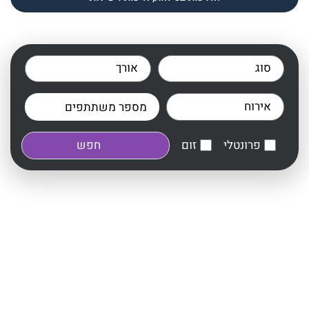
פרונטלי
זום