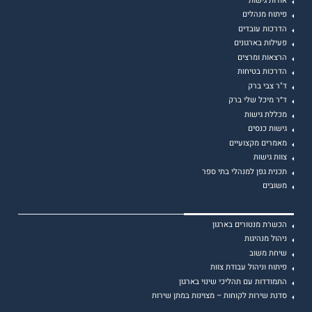
אודות גישות
פיתוח מנהלים
הדרכות עובדים
פעילות בארגונים
הרצאות ומרצים
הדרכות בטיחות
ד"ר צבי ברק
ד״ר מיכל שלי ברק
מכללת גישות
גישות כנסים
מאמרים מקצועיים
צוות גישות
תכנית גפן למנהלי בתי ספר
משובים
הכשרת מנטורים בארגון
ניהול מנהיגות
שיחת משוב
פיתוח וניהול עבודת צוות
התמודדות עם תהליכי שינוי בארגון
סדנת שירות לקוחות – מצוינות במתן שירות