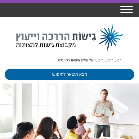
אודות גישות
הרצאות
ברק
תכנית גפן
פיתוח מנהלים
ומרצים
מכללת גישות
למנהלי בתי
הדרכות
הדרכות
גישות כנסים
ספר
עובדים
בטיחות
מאמרים
משובים
פעילות
ד"ר צבי ברק
מקצועיים
בארגונים
ד״ר מיכל שלי
צוות גישות