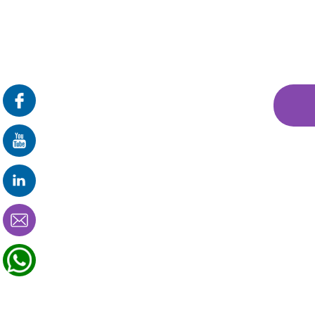
פרונטלי
זום