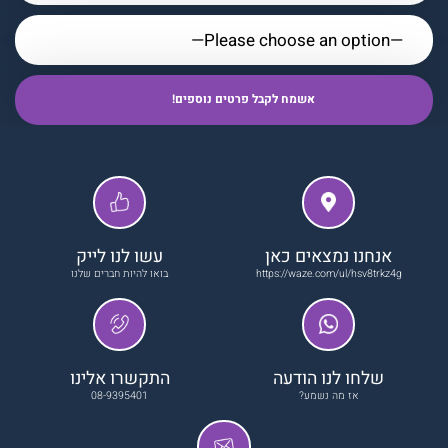
אנחנו נמצאים כאן
עשו לנו לייק
https://waze.com/ul/hsv8trkz4g
בואו להיות חברים שלנו
שלחו לנו הודעה
התקשרו אלינו
אז מה נשמע?
08-9395401