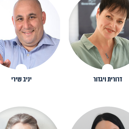
דרורית ויגדור
יניב שירי