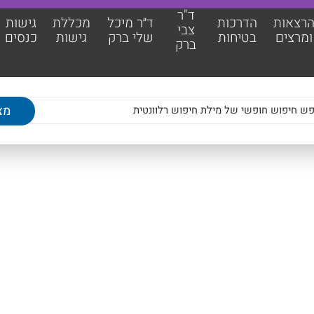
ד"ר
רצאות
הדרכות
ד״ר מיכל
מכללת
גישות
צבי
ומרצים
בטיחות
שלי ברק
גישות
כנסים
ברק
אות ומרצים
מכללת גישות
כות בטיחות
גישות כנסים
צבי ברק
מאמרים מקצועיים
מיכל שלי ברק
צוות גישות