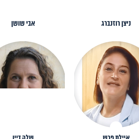
ניצן רוזנברג
אבי שושן
איילת פרש
שלה דיין