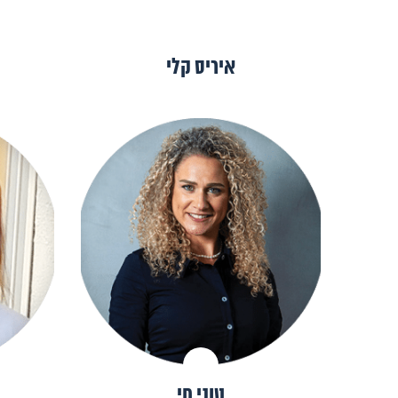
איריס קלי
טוני חי