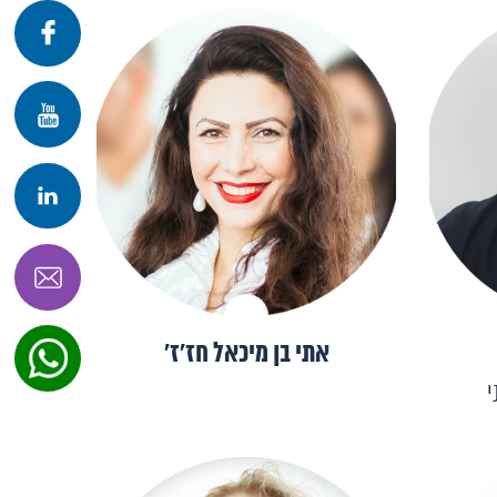
פרונטלי
זום
אתי בן מיכאל חז׳ז׳
י