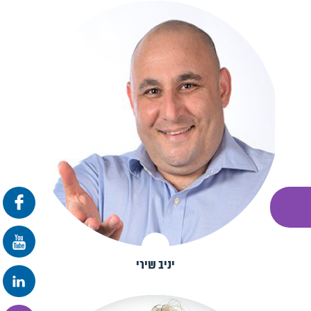
יניב שירי
פרונטלי
זום