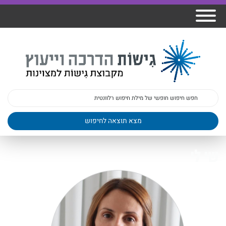
אודות גישות
הרצאות
ברק
תכנית גפן
פיתוח מנהלים
ומרצים
מכללת גישות
למנהלי בתי
הדרכות
הדרכות
גישות כנסים
ספר
עובדים
בטיחות
מאמרים
משובים
פעילות
ד"ר צבי ברק
מקצועיים
בארגונים
ד״ר מיכל שלי
צוות גישות
שי לי