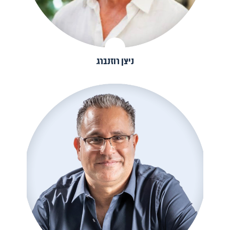
ניצן רוזנברג