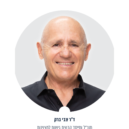
ד״ר צבי ברק
מנכ״ל ומייסד קבוצת גישות למצוינות