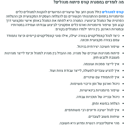
מה לומדים במסגרת קורס פיתוח מנהלים?
קורס למנהלים
כולל מגוון רחב של שיעורים המיועדים להקנות למנהלים כלים
ומיומנויות בתחום ההתנהגותי הקשורים גם להצלחה העסקית המקצועית וכן ההצלחה
הפרטית של המנהל וביצועיו. המטרה היא לפתח את המנהל באופן אישי ומקצועי דרך
קבע תוך שיפור מיומנויות וארגז כלים אפקטיבי לביצוע עבודתו ועמידה במטרותיו
ובמטרות הארגון. בין היתר ילמדו המנהלים בקורס:
כיצד לנהל קונפליקטים בצורה יעילה, אילו סוגי קונפליקטים קיימים וכיצד נתמודד
עמם בצורה מקצועית ונכונה.
שיפור חשיבה יצירתית בניהול.
פיתוח מנהיגות וערכים של מנהיג. מה ההבדל בין מנהיג למנהל וכיצד לייצר מנהיגות
מעצבת ולגבש חזון.
איך לייצר סמכות ועוצמה.
איך להניע עובדים לפעולה, לייצר עבודת צוות ועוד.
איך להתמודד עם שינויים.
ניהול וארגון של זמן וריבוי משימות.
שיפור מיומנויות בינאישיות.
ניהול ובנייה של תוכניות עבודה.
הצלחה במשא ומתן.
איך לנהל ישיבה ודיונים רבי משתתפים.
שיחות משוב לעובדים.
מהי אינטליגנציה רגשית ומדוע היא חשובה.