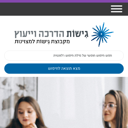
אודות גישות
הרצאות
ברק
תכנית גפן
פיתוח מנהלים
ומרצים
מכללת גישות
למנהלי בתי
הדרכות
הדרכות
גישות כנסים
ספר
עובדים
בטיחות
מאמרים
משובים
פעילות
ד"ר צבי ברק
מקצועיים
בארגונים
ד״ר מיכל שלי
צוות גישות