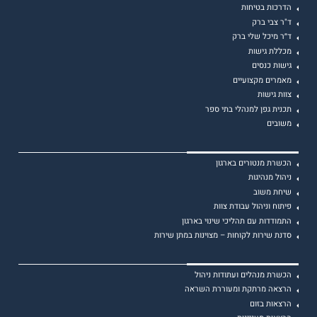
הדרכות בטיחות
ד"ר צבי ברק
ד״ר מיכל שלי ברק
מכללת גישות
גישות כנסים
מאמרים מקצועיים
צוות גישות
תכנית גפן למנהלי בתי ספר
משובים
הכשרת מנטורים בארגון
ניהול מנהיגות
שיחת משוב
פיתוח וניהול עבודת צוות
התמודדות עם תהליכי שינוי בארגון
סדנת שירות לקוחות – מצוינות במתן שירות
הכשרת מנהלים ועתודות ניהול
הרצאה מרתקת ומעוררת השראה
הרצאות בזום