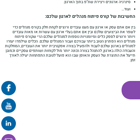
סינרגיה ארגונים ויצירת שת"פ בתוך הארגון.
ועוד…
החשיבות של קורס פיתוח מנהלים לארגון שלכם:
בין אם אתם עסק או ארגון עם מעט עובדים ורוצים לקחת חלק בקורס מנהלים כדי
לשפר את הביצועים שלכם ובין אם אתם בעלי ארגון עם עשרות או מאות עובדים
ויותר ורוצים לספק כלים ומיומנויות נוספות למנהלים שלכם הרי שקורס פיתוח
מנהלים הוא הפתרון הטוב ביותר עבורכם ועבור המנהלים שלכם. הכלים שילמדו יעזרו
למנהלים בארגון שלכם לעבוד ולהפעיל בצורה אפקטיבית יותר את העובדים, המחלקות
והעבודה כולה בארגון, להתנהל בצורה נכונה יותר מול לקוחות ושותפים עסקיים וכמובן
תייעל את התוצרת של העסק והאופן שבו הוא פועל לטובת התפתחות יעילה לאורך
זמן.
פרונטלי
זום