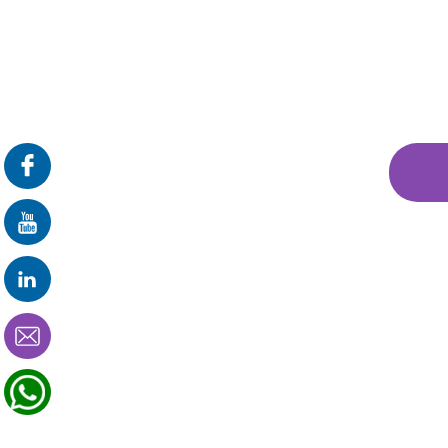
פרונטלי
זום