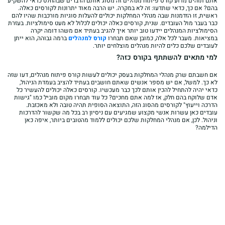
אתם תוהים מדוע קורס פיתוח מנהלים זה מסוג אותם הדברים שבהחלט כדאי להשקיע
בהם? אם כך, כדאי שתדעו: זה לא במקרה. יש הרבה מאוד יתרונות לקורסים כאלה.
ראשית, זו הזדמנות שבה מנהלי המחלקות יכולים להעלות סוגיות מורכבות שהיו להם
כבר בעבר מול העובדים. שנית, קורסים כאלה יכולים לכלול לא מעט סימולציות. בעזרת
הסימולציות המנהלים יידעו טוב יותר איך להגיב בעתיד אם משהו דומה יקרה
במציאות. מעבר לכל אלה, כמובן שאם תבחרו
קורס למנהלים
ברמה גבוהה, הוא ייתן
לעובדים שלכם כלים להיות מנהלים מוצלחים יותר.
למי מתאים להשתתף בקורס כזה?
אם חשבתם שרק מנהלי המחלקות בעסק יכולים לעשות קורס פיתוח מנהלים, דעו שזה
לא כך. למשל, אם יש מספר אנשים שאתם חושבים בעתיד להציב בעמדת הניהול,
כדאי יהיה להתחיל להכין אותם לכך כבר מעכשיו. קורסים כאלה יכולים להעשיר כל
אדם שלוקח בהם חלק, אז למה אתם מחכים? כל עוד תבחרו מקום מוביל כמו "גישות
הדרכה וייעוץ" לקורסים מהסוג הזה, התוצאה הסופית תהיה טובה ולא מאכזבת.
עובדים כאן עשרות אנשי מקצוע שמגיעים עם ניסיון רב בכל מה שקשור להדרכות
וניהול. לכן, אם מנהלי המחלקות שלכם יכולים ללמוד מהטובים ביותר, איפה כאן
הדילמה?