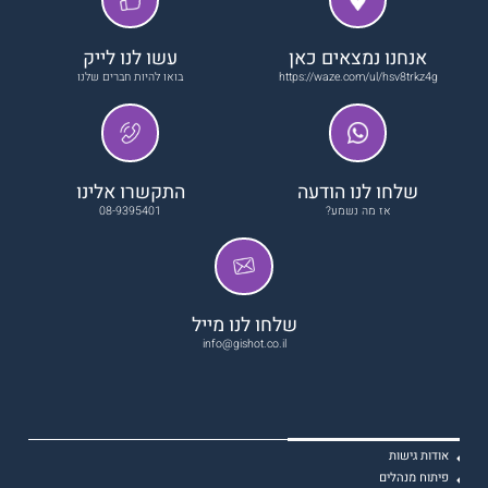
אנחנו נמצאים כאן
עשו לנו לייק
https://waze.com/ul/hsv8trkz4g
בואו להיות חברים שלנו
שלחו לנו הודעה
התקשרו אלינו
אז מה נשמע?
08-9395401
שלחו לנו מייל
info@gishot.co.il
אודות גישות
פיתוח מנהלים