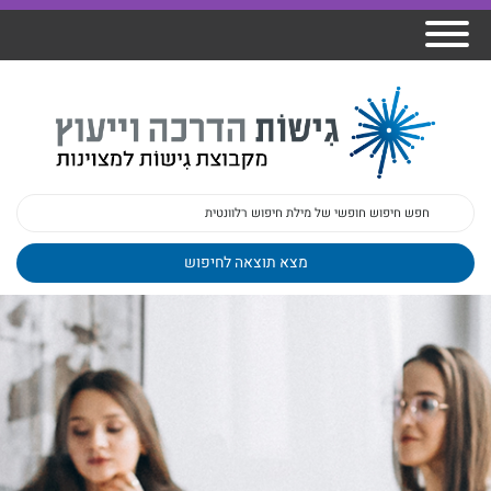
אודות גישות
הרצאות
ברק
תכנית גפן
פיתוח מנהלים
ומרצים
מכללת גישות
למנהלי בתי
הדרכות
הדרכות
גישות כנסים
ספר
עובדים
בטיחות
מאמרים
משובים
פעילות
ד"ר צבי ברק
מקצועיים
בארגונים
ד״ר מיכל שלי
צוות גישות