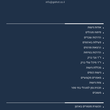
info@gishot.co.il
אודות גישות
פיתוח מנהלים
הדרכות עובדים
פעילות בארגונים
הרצאות ומרצים
הדרכות בטיחות
ד"ר צבי ברק
ד״ר מיכל שלי ברק
מכללת גישות
גישות כנסים
מאמרים מקצועיים
צוות גישות
תכנית גפן למנהלי בתי ספר
משובים
הכשרת מנטורים בארגון