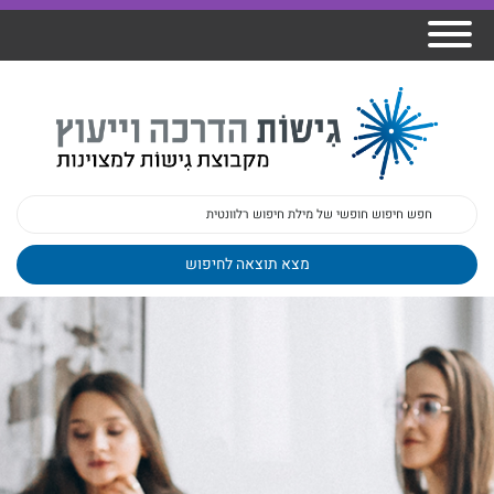
אודות גישות
הרצאות
ברק
תכנית גפן
פיתוח מנהלים
ומרצים
מכללת גישות
למנהלי בתי
הדרכות
הדרכות
גישות כנסים
ספר
עובדים
בטיחות
מאמרים
משובים
פעילות
ד"ר צבי ברק
מקצועיים
בארגונים
ד״ר מיכל שלי
צוות גישות