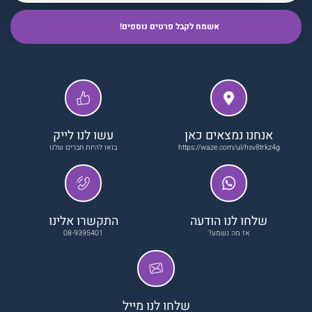
אנחנו נמצאים כאן
עשו לנו לייק
https://waze.com/ul/hsv8trkz4g
בואו להיות חברים שלנו
שלחו לנו הודעה
התקשרו אלינו
אז מה נשמע?
08-9395401
שלחו לנו מייל