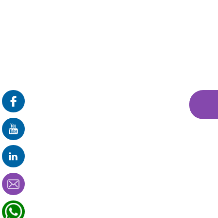
פרונטלי
זום