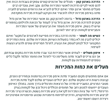
הדרכה בארגון קטן
– מנהלים של ארגונים קטנים עסוקים בעבודות רבות ואין
להם פנאי לקיים הדרכות לאנשי המכירות שלהם. עקב זאת, עובדים רבים
סובלים מחוסר ארגון וסדר ואינם יכולים להביא את הרווחים הנחוצים לחברה.
סדנה באימון מכירות יכולה להכשיר את הקרקע לעבודת מכירות מתקדמת.
הדרכה בארגון גדול
– בדומה לארגון קטן, גם אנשי המכירות של ארגון גדול
זקוקים להדרכת מכירות. ארגון גדול צריך לעמוד על הכוונת ולהילחם במתחרים
שיש לו בשוק. אימון מכירות משפר את הביצועים של אנשי המכירות
והמביאים לקוחות רבים יותר לארגון.
כשיש מה לשפר
– סדנת הדרכה במכירות מסייעת לארגונים ש"נתקעו" ואינם
יכולים להבין מה לא בסדר בפעולות השיווק והמכירות שלהם. צוות המדריכים
המקצועי יכול לבחון לעומק את הבעיה, לתרגל תסריטים שונים ולהציע הצעות
לשיפור.
אימון משלים
– לעתים אנשי המכירות כבר עברו סדנת מכירות במקום עבודתם,
אך הם צריכים לעבור סדנה משלימה כדי לתרגל את החומר הנלמד ולקבל כלים
נוספים להתמודדות עם לקוחות.
מעלים את כמות המכירות
אם אתם מחפשים מקום המעביר סדנת אימון מכירות במיומנות ובמחירים הוגנים,
קבוצת גישות היא המקום שלכם. כאן יכולים העובדים שלכם לקבל סדנת מכירות
מטובי המרצים, המעבירים סדרה של הרצאות ותרגולים בדרך מהנה. במהלך האימון
העובדים ייחשפו למגוון רחב של תחומים הכוללים ניהול נכון של לקוחות בעידן
הדיגיטלי, ליווי של צוות המכירות לקראת ביצוע מכירות בשטח, הכשרת נציגי מכירות
לביצוע מכירות טלמרקטינג, הדרכים לפיתוח מיומנויות שכנוע ומיומנויות אסרטיביות
ויצירת רושם ראשוני טוב.