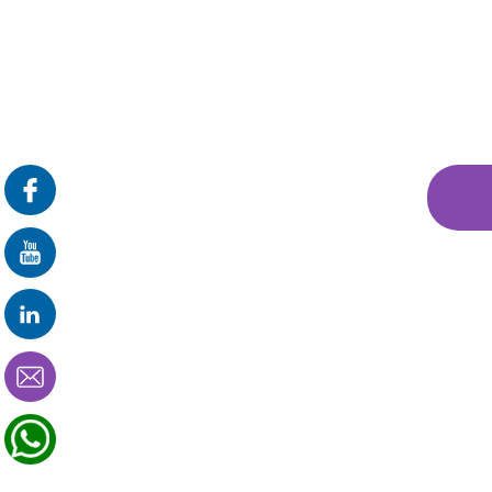
פרונטלי
זום