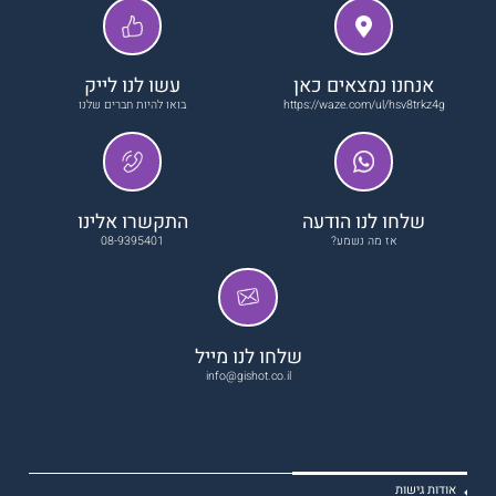
אנחנו נמצאים כאן
עשו לנו לייק
https://waze.com/ul/hsv8trkz4g
בואו להיות חברים שלנו
שלחו לנו הודעה
התקשרו אלינו
אז מה נשמע?
08-9395401
שלחו לנו מייל
info@gishot.co.il
אודות גישות