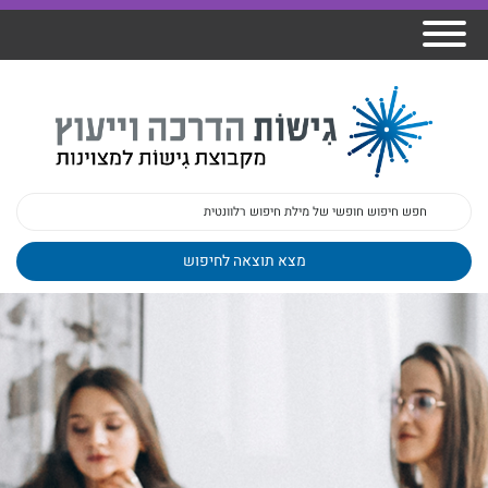
אודות גישות
הרצאות
ברק
תכנית גפן
פיתוח מנהלים
ומרצים
מכללת גישות
למנהלי בתי
הדרכות
הדרכות
גישות כנסים
ספר
עובדים
בטיחות
מאמרים
משובים
פעילות
ד"ר צבי ברק
מקצועיים
בארגונים
ד״ר מיכל שלי
צוות גישות