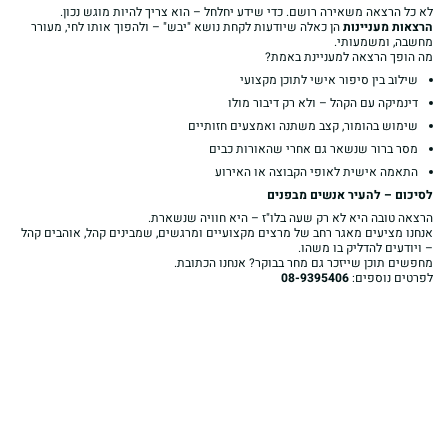
לא כל הרצאה משאירה רושם. כדי שידע יחלחל – הוא צריך להיות מוגש נכון.
הרצאות מעניינות
הן כאלה שיודעות לקחת נושא "יבש" – ולהפוך אותו לחי, מעורר
מחשבה, ומשמעותי.
מה הופך הרצאה למעניינת באמת?
שילוב בין סיפור אישי לתוכן מקצועי
דינמיקה עם הקהל – ולא רק דיבור מולו
שימוש בהומור, קצב משתנה ואמצעים חזותיים
מסר ברור שנשאר גם אחרי שהאורות כבים
התאמה אישית לאופי הקבוצה או האירוע
לסיכום – להעיר אנשים מבפנים
הרצאה טובה היא לא רק שעה בלו"ז – היא חוויה שנשארת.
אנחנו מציעים מאגר רחב של מרצים מקצועיים ומרגשים, שמבינים קהל, אוהבים קהל
– ויודעים להדליק בו משהו.
מחפשים תוכן שייזכר גם מחר בבוקר? אנחנו הכתובת.
לפרטים נוספים:
08-9395406