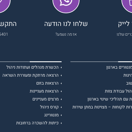
לייק
שלחו לנו הודעה
התקשרו
רים שלנו
אז מה נשמע?
5401
טורים בארגון
הכשרת מנהלים ועתודות ניהול
יגות
הרצאה מרתקת ומעוררת השראה
וב
הרצאות בזום
הול עבודת צוות
הרצאות מעניינות
 עם תהליכי שינוי בארגון
מרצים מעניינים
ות לקוחות – מצוינות במתן שירות
קורס ניהול
מנטורינג
כיתות להשכרה ברחובות