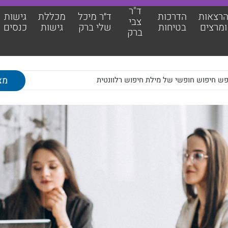
ד"ר
רצאות
הדרכות
ד״ר מיכל
מכללת
גישות
צבי
ומרצים
בטיחות
שלי ברק
גישות
כנסים
ברק
אות ומרצים
מכללת גישות
כות בטיחות
גישות כנסים
צבי ברק
מאמרים מקצועיים
מיכל שלי ברק
צוות גישות