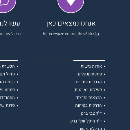
אנחנו נמצאים כאן
עשו לנו 
https://waze.com/ul/hsv8trkz4g
בואו להיות חב
אודות גישות
הכשרת מנ
פיתוח מנהלים
ניהול מנה
הדרכות עובדים
שיחת מש
פעילות בארגונים
פיתוח וני
הרצאות ומרצים
התמודדות
הדרכות בטיחות
סדנת שיר
ד"ר צבי ברק
ד״ר מיכל שלי ברק
מכללת גישות