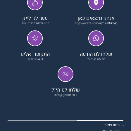
אנחנו נמצאים כאן
עשו לנו לייק
https://waze.com/ul/hsv8trkz4g
בואו להיות חברים שלנו
שלחו לנו הודעה
התקשרו אלינו
אז מה נשמע?
08-9395401
שלחו לנו מייל
info@gishot.co.il
אודות גישות
פיתוח מנהלים