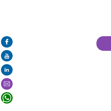
פרונטלי
זום