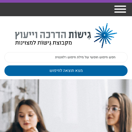
אודות גישות
הרצאות
ברק
תכנית גפן
פיתוח מנהלים
ומרצים
מכללת גישות
למנהלי בתי
הדרכות
הדרכות
גישות כנסים
ספר
עובדים
בטיחות
מאמרים
משובים
פעילות
ד"ר צבי ברק
מקצועיים
בארגונים
ד״ר מיכל שלי
צוות גישות