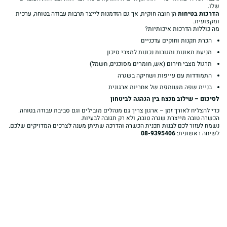
שלו.
הדרכות בטיחות
הן חובה חוקית, אך גם הזדמנות לייצר תרבות עבודה בטוחה, ערכית
ומקצועית.
מה כוללות הדרכות איכותיות?
הכרת תקנות וחוקים עדכניים
מניעת תאונות ותגובות נכונות למצבי סיכון
תרגול מצבי חירום (אש, חומרים מסוכנים, חשמל)
התמודדות עם עייפות ושחיקה בשגרה
בניית שפה משותפת של אחריות ארגונית
לסיכום – שילוב מנצח בין הנהגה לביטחון
כדי להצליח לאורך זמן – ארגון צריך גם מנהלים מובילים וגם סביבת עבודה בטוחה.
הכשרה טובה מייצרת שגרה טובה, ולא רק תגובה לבעיות.
נשמח לעזור לכם לבנות תכנית הכשרה והדרכה שתיתן מענה לצרכים המדויקים שלכם.
לשיחה ראשונית:
08-9395406