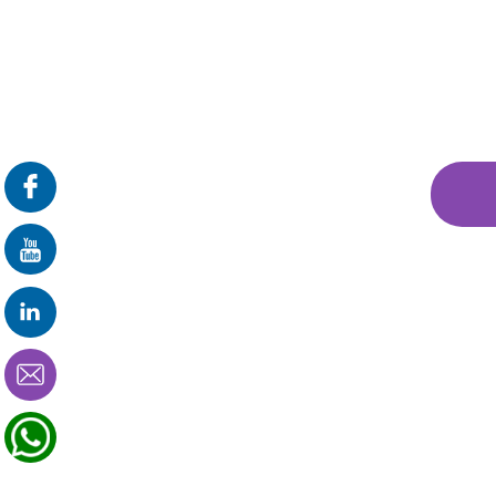
פרונטלי
זום