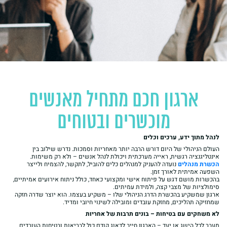
ארגון חכם מתחיל מאנשים
מוכשרים ובטוחים
לנהל מתוך ידע, ערכים וכלים
העולם הניהולי של היום דורש הרבה יותר מאחריות וסמכות. נדרש שילוב בין
אינטליגנציה רגשית, ראייה מערכתית ויכולת לנהל אנשים – ולא רק משימות.
הכשרת מנהלים
נועדה להעניק למנהלים כלים להוביל, לתקשר, להצמיח ולייצר
השפעה אמיתית לאורך זמן.
בהכשרות מושם דגש על פיתוח אישי ומקצועי כאחד, כולל ניתוח אירועים אמיתיים,
סימולציות של מצבי קצה, ולמידת עמיתים.
ארגון שמשקיע בהכשרת הדרג הניהולי שלו – משקיע בעצמו. הוא יוצר שדרה חזקה
שמחזיקה תהליכים, מחזקת עובדים ומובילה לשינוי חיובי ומדיד.
לא משחקים עם בטיחות – בונים תרבות של אחריות
מעבר לכל הישג או יעד – הארגון חייב לדאוג קודם כול לבריאות ובטיחות העובדים