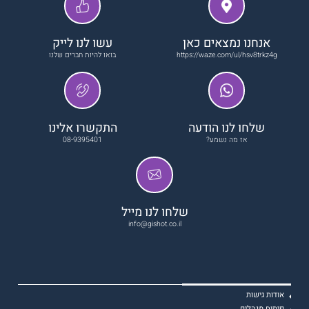
אנחנו נמצאים כאן
עשו לנו לייק
https://waze.com/ul/hsv8trkz4g
בואו להיות חברים שלנו
שלחו לנו הודעה
התקשרו אלינו
אז מה נשמע?
08-9395401
שלחו לנו מייל
info@gishot.co.il
אודות גישות
פיתוח מנהלים