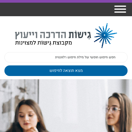
אודות גישות
הרצאות
ברק
תכנית גפן
פיתוח מנהלים
ומרצים
מכללת גישות
למנהלי בתי
הדרכות
הדרכות
גישות כנסים
ספר
עובדים
בטיחות
מאמרים
משובים
פעילות
ד"ר צבי ברק
מקצועיים
בארגונים
ד״ר מיכל שלי
צוות גישות